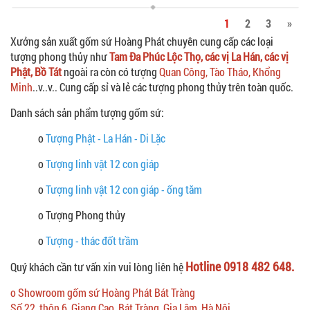
1
2
3
»
Xưởng sản xuất gốm sứ Hoàng Phát chuyên cung cấp các loại
tượng phong thủy như
Tam Đa Phúc Lộc Thọ, các vị La Hán, các vị
Phật, Bồ Tát
ngoài ra còn có tượng
Quan Công, Tào Tháo, Khổng
Minh
..v..v.. Cung cấp sỉ và lẻ các tượng phong thủy trên toàn quốc.
Danh sách sản phẩm tượng gốm sứ:
o
Tượng Phật - La Hán - Di Lặc
o
Tượng linh vật 12 con giáp
o
Tượng linh vật 12 con giáp - ống tăm
o Tượng Phong thủy
o
Tượng - thác đốt trầm
Hotline 0918 482 648.
Quý khách cần tư vấn xin vui lòng liên hệ
o Showroom gốm sứ Hoàng Phát Bát Tràng
Số 22, thôn 6, Giang Cao, Bát Tràng, Gia Lâm, Hà Nội