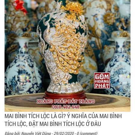
MAI BÌNH TÍCH LỘC LÀ GÌ? Ý NGHĨA CỦA MAI BÌNH
TÍCH LỘC, ĐẶT MAI BÌNH TÍCH LỘC Ở ĐÂU
Đăng bởi:
Nguyễn Việt Dũng
- 29/02/2020 - 0 (comment)