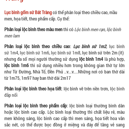
Lục bình gốm sứ Bát Tràng
có thể phân loại theo chiều cao, mầu
men, họa tiết, theo phẩm cấp. Cụ thể:
Phân loại lộc bình theo màu men
thì có
Lộc bình men rạn
,
lộc bình
men lam
Phân loại lộc bình theo chiều cao
:
Lục bình sứ 1m2
,
lục bình
sứ 1m4
,
lục bình sứ 1m6
,
lục bình sứ 1m8
, lục bình sứ trên 2m (ít)
nhưng đa số mọi người thường sử dụng
lộc bình 1m4
là phù hợp,
lộc bình 1m6
thì sử dụng nhiều hơn trong không gian thờ tự lớn
như Từ Đường, Nhà Tổ, Đền Phủ ..v...v....Những nơi có ban thờ dài
từ 1m75, 1m97 hay ban thờ dài 2m17
Phân loại lộc bình theo họa tiết
: lộc bình vẽ trên nền trơn,
lộc bình
đắp nổi
Phân loại lộc bình theo phẩm cấp
: lộc bình loại thường bình dân
hoặc lộc bình cao cấp. Lộc bình loại thường thì chất liệu rẻ, màu
men không sáng, lộc bình cao cấp thì men sáng, họa tiết hoa văn
sắc nét, có thể được bọc đồng ở miệng và đáy để tăng vẻ sang