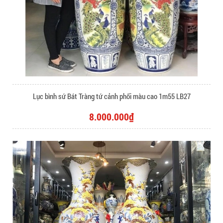
Lục bình sứ Bát Tràng tứ cảnh phối màu cao 1m55 LB27
8.000.000₫