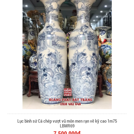
Lục bình sứ Cá chép vượt vũ môn men rạn vẽ kỹ cao 1m75
LBMR69
7.500.000₫