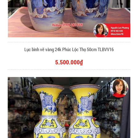
Lục bình vẽ vàng 24k Phúc Lộc Thọ 50cm TLBVV16
5.500.000₫