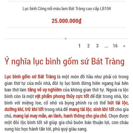
Lục bình Công nổi màu lam Bát Tràng cao cấp LB104
25.000.000₫
1
2
3
...
16
»
Ý nghĩa lục bình gốm sứ Bát Tràng
Lục bình gốm sứ
Bát Tràng
là một món đồ hầu như phải có trong
gian thờ tự của mỗi nhà, đôi lọ lục bình đứng hiên ngang hai bên
ban thờ làm
tăng vẻ uy nghiêm
của không gian thờ tự. Ngoài ra lộc
bình còn là một
vật phẩm phong thủy cực tốt
để đặt trong nhà, lộc
bình với miệng loe, cổ nhỏ và bụng phình ra có thể
hút tài lộc,
dưỡng khí, trữ khí tốt
trong nhà để
mang tài lộc
,
sinh khí tốt
cho gia
chủ,
mang lại may mắn, an lành, hanh thông cho gia chủ
. Chọn được
một đôi lộc bình tốt sẽ giúp gia chủ buôn bán thuận lợi, con cháu
sung túc học hành tấn tới, phú quý giàu sang.