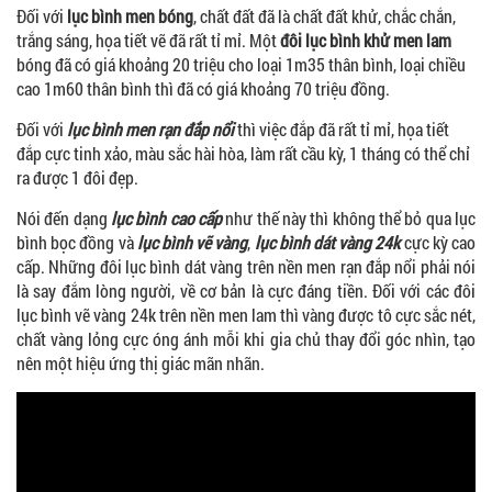
Đối với
lục bình men bóng
, chất đất đã là chất đất khử, chắc chắn,
trắng sáng, họa tiết vẽ đã rất tỉ mỉ. Một
đôi lục bình khử men lam
bóng đã có giá khoảng 20 triệu cho loại 1m35 thân bình, loại chiều
cao 1m60 thân bình thì đã có giá khoảng 70 triệu đồng.
Đối với
lục bình men rạn đắp nổi
thì việc đắp đã rất tỉ mỉ, họa tiết
đắp cực tinh xảo, màu sắc hài hòa, làm rất cầu kỳ, 1 tháng có thể chỉ
ra được 1 đôi đẹp.
Nói đến dạng
lục bình cao cấp
như thế này thì không thể bỏ qua lục
bình bọc đồng và
lục bình vẽ vàng
,
lục bình dát vàng 24k
cực kỳ cao
cấp. Những đôi lục bình dát vàng trên nền men rạn đắp nổi phải nói
là say đắm lòng người, về cơ bản là cực đáng tiền. Đối với các đôi
lục bình vẽ vàng 24k trên nền men lam thì vàng được tô cực sắc nét,
chất vàng lỏng cực óng ánh mỗi khi gia chủ thay đổi góc nhìn, tạo
nên một hiệu ứng thị giác mãn nhãn.