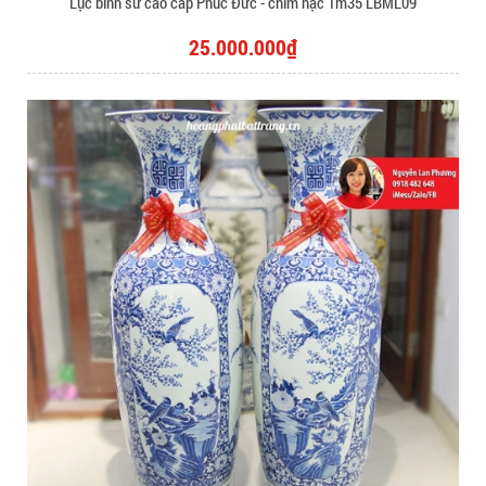
Lục bình sứ cao cấp Phúc Đức - chim hạc 1m35 LBML09
25.000.000₫