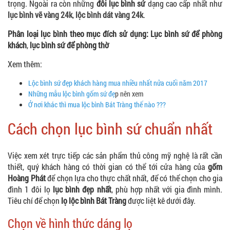
trọng. Ngoài ra còn những
đôi lục bình sứ
dạng cao cấp nhất như
lục bình vẽ vàng 24k
,
lộc bình dát vàng 24k
.
Phân loại lục bình theo mục đích sử dụng:
Lục bình sứ để phòng
khách
,
lục bình sứ để phòng thờ
Xem thêm:
Lộc bình sứ đẹp khách hàng mua nhiều nhất nửa cuối năm 2017
Những mẫu lộc bình gốm sứ đẹ
p nên xem
Ở nơi khác thì mua lộc bình Bát Tràng thế nào ???
Cách chọn lục bình sứ chuẩn nhất
Việc xem xét trực tiếp các sản phẩm thủ công mỹ nghệ là rất cần
thiết, quý khách hàng có thời gian có thể tới cửa hàng của
gốm
Hoàng Phát
để chọn lựa cho thực chất nhất, để có thể chọn cho gia
đình 1 đôi lọ
lục bình đẹp nhất
, phù hợp nhất với gia đình mình.
Tiêu chí để chọn
lọ lộc bình Bát Tràng
được liệt kê dưới đây.
Chọn về hình thức dáng lọ