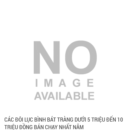
CÁC ĐÔI LỤC BÌNH BÁT TRÀNG DƯỚI 5 TRIỆU ĐẾN 10
TRIỆU ĐỒNG BÁN CHẠY NHẤT NĂM