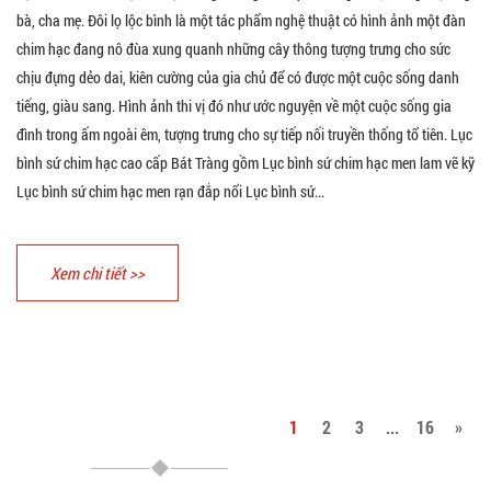
bà, cha mẹ. Đôi lọ lộc bình là một tác phẩm nghệ thuật có hình ảnh một đàn
chim hạc đang nô đùa xung quanh những cây thông tượng trưng cho sức
chịu đựng dẻo dai, kiên cường của gia chủ để có được một cuộc sống danh
tiếng, giàu sang. Hình ảnh thi vị đó như ước nguyện về một cuộc sống gia
đình trong ấm ngoài êm, tượng trưng cho sự tiếp nối truyền thống tổ tiên. Lục
bình sứ chim hạc cao cấp Bát Tràng gồm Lục bình sứ chim hạc men lam vẽ kỹ
Lục bình sứ chim hạc men rạn đắp nổi Lục bình sứ...
Xem chi tiết >>
1
2
3
...
16
»