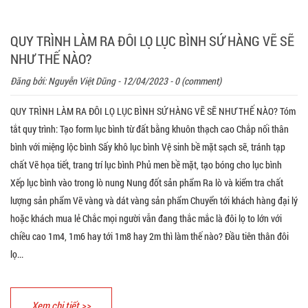
QUY TRÌNH LÀM RA ĐÔI LỌ LỤC BÌNH SỨ HÀNG VẼ SẼ
NHƯ THẾ NÀO?
Đăng bởi:
Nguyễn Việt Dũng
- 12/04/2023 - 0 (comment)
QUY TRÌNH LÀM RA ĐÔI LỌ LỤC BÌNH SỨ HÀNG VẼ SẼ NHƯ THẾ NÀO? Tóm
tắt quy trình: Tạo form lục bình từ đất bằng khuôn thạch cao Chắp nối thân
bình với miệng lộc bình Sấy khô lục bình Vệ sinh bề mặt sạch sẽ, tránh tạp
chất Vẽ họa tiết, trang trí lục bình Phủ men bề mặt, tạo bóng cho lục bình
Xếp lục bình vào trong lò nung Nung đốt sản phẩm Ra lò và kiểm tra chất
lượng sản phẩm Vẽ vàng và dát vàng sản phẩm Chuyển tới khách hàng đại lý
hoặc khách mua lẻ Chắc mọi người vẫn đang thắc mắc là đôi lọ to lớn với
chiều cao 1m4, 1m6 hay tới 1m8 hay 2m thì làm thế nào? Đầu tiên thân đôi
lọ...
Xem chi tiết >>