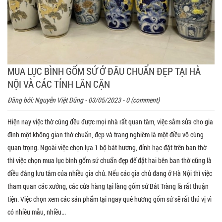
MUA LỤC BÌNH GỐM SỨ Ở ĐÂU CHUẨN ĐẸP TẠI HÀ
NỘI VÀ CÁC TỈNH LÂN CẬN
Đăng bởi:
Nguyễn Việt Dũng
- 03/05/2023 - 0 (comment)
Hiện nay việc thờ cúng đều được mọi nhà rất quan tâm, việc sắm sửa cho gia
đình một không gian thờ chuẩn, đẹp và trang nghiêm là một điều vô cùng
quan trọng. Ngoài việc chọn lựa 1 bộ bát hương, đỉnh hạc đặt trên ban thờ
thì việc chọn mua lục bình gốm sứ chuẩn đẹp để đặt hai bên ban thờ cũng là
điều đáng lưu tâm của nhiều gia chủ. Nếu các gia chủ đang ở Hà Nội thì việc
tham quan các xưởng, các cửa hàng tại làng gốm sứ Bát Tràng là rất thuận
tiện. Việc chọn xem các sản phẩm tại ngay quê hương gốm sứ sẽ rất thú vị vì
có nhiều mẫu, nhiều...