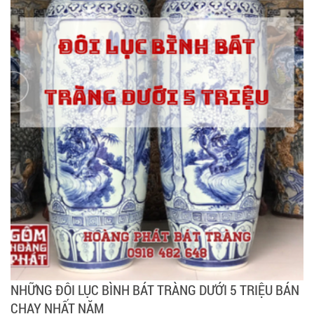
NHỮNG ĐÔI LỤC BÌNH BÁT TRÀNG DƯỚI 5 TRIỆU BÁN
CHẠY NHẤT NĂM