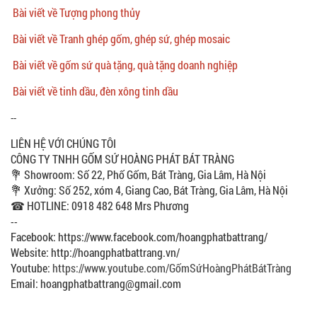
Bài viết về Tượng phong thủy
Bài viết về Tranh ghép gốm, ghép sứ, ghép mosaic
Bài viết về gốm sứ quà tặng, quà tặng doanh nghiệp
Bài viết về tinh dầu, đèn xông tinh dầu
--
LIÊN HỆ VỚI CHÚNG TÔI
CÔNG TY TNHH GỐM SỨ HOÀNG PHÁT BÁT TRÀNG
💐 Showroom: Số 22, Phố Gốm, Bát Tràng, Gia Lâm, Hà Nội
💐 Xưởng: Số 252, xóm 4, Giang Cao, Bát Tràng, Gia Lâm, Hà Nội
☎ HOTLINE: 0918 482 648 Mrs Phương
--
Facebook: https://www.facebook.com/hoangphatbattrang/
Website: http://hoangphatbattrang.vn/
Youtube:
https://www.youtube.com/GốmSứHoàngPhátBátTràng
Email: hoangphatbattrang@gmail.com