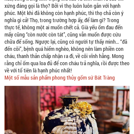
xứng đáng gọi là thọ? Bởi vì thọ luôn luôn gắn với hạnh
phúc. Một khi đã không còn hạnh phúc, thì thọ chả còn ý
nghĩa gì cả! Thọ, trong trường hợp ấy, để làm gì? Trong
thực tế, không một ai muốn chết cả. Già yếu ốm đau đến
mấy cũng “còn nước còn tát”, cũng vẫn muốn được cứu
chữa để sống. Ngược lại, cũng có người tự thấy mình… “đã
đến cõi”, bệnh quá hiểm nghèo, không nên làm phiền con
cháu, thanh thản chấp nhận ra đi, về cõi vĩnh hằng. Mong
rằng chỉ ốm qua loa đủ để con cháu trả nghĩa, rồi được theo
về với tổ tiên là hạnh phúc nhất!
Một số mẫu sản phẩm phong thủy gốm sứ Bát Tràng