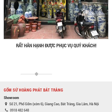
RẤT HÂN HẠNH ĐƯỢC PHỤC VỤ QUÝ KHÁCH!
GỐM SỨ HOÀNG PHÁT BÁT TRÀNG
Showroom
Số 21, Phố Gốm (xóm 6), Giang Cao, Bát Tràng, Gia Lâm, Hà Nội
0918 482 648