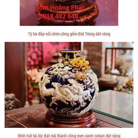
Tỳ bà đắp nổi chim công gốm Bát Tràng dát vàng
Bình hút tài lộc Bát mã thành công men xanh coban dát vàng