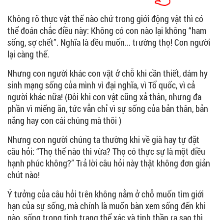
Không rõ thực vật thế nào chứ trong giới động vật thì có
thể đoán chắc điều này: Không có con nào lại không “ham
sống, sợ chết”. Nghĩa là đều muốn... trường thọ! Con người
lại càng thế.
Nhưng con người khác con vật ở chỗ khi cần thiết, dám hy
sinh mạng sống của mình vì đại nghĩa, vì Tổ quốc, vì cả
người khác nữa! (Đôi khi con vật cũng xả thân, nhưng đa
phần vì miếng ăn, tức vẫn chỉ vì sự sống của bản thân, bản
năng hay con cái chúng mà thôi )
Nhưng con người chúng ta thường khi về già hay tự đặt
câu hỏi: “Thọ thế nào thì vừa? Thọ có thực sự là một điều
hạnh phúc không?” Trả lời câu hỏi này thật không đơn giản
chút nào!
Ý tưởng của câu hỏi trên không nằm ở chỗ muốn tìm giới
hạn của sự sống, mà chính là muốn bàn xem sống đến khi
nào, sống trong tình trạng thể xác và tinh thần ra sao thì