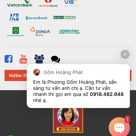
Gốm Hoàng Phát
Hotline: 0918 482 648
Em là Phương Gốm Hoàng Phát, sẵn 
sàng tư vấn anh chị ạ. Cần tư vấn 
nhanh thì gọi em qua số 
0918.482.648
© Bản quyền thuộc về
Hoangphatbattrang.vn
nhé ạ. 
1