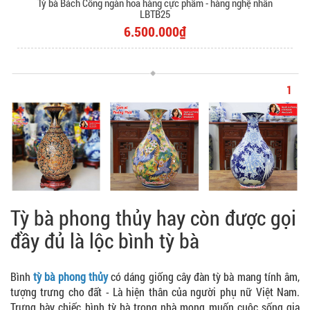
Tỳ bà Bách Công ngàn hoa hàng cực phẩm - hàng nghệ nhân
LBTB25
6.500.000₫
1
Tỳ bà phong thủy hay còn được gọi
đầy đủ là lộc bình tỳ bà
Bình
tỳ bà phong thủy
có dáng giống cây đàn tỳ bà mang tính âm,
tượng trưng cho đất - Là hiện thân của người phụ nữ Việt Nam.
Trưng bày chiếc bình tỳ bà trong nhà
mong muốn cuộc sống gia