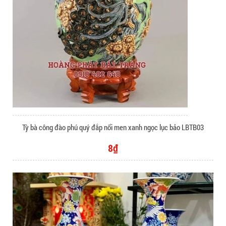
Tỳ bà công đào phú quý đắp nổi men xanh ngọc lục bảo LBTB03
8₫