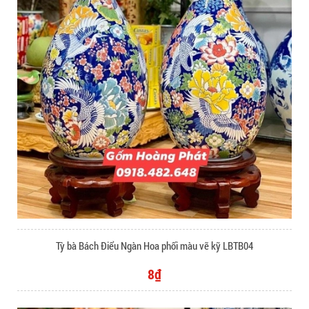
Tỳ bà Bách Điểu Ngàn Hoa phối màu vẽ kỹ LBTB04
8₫