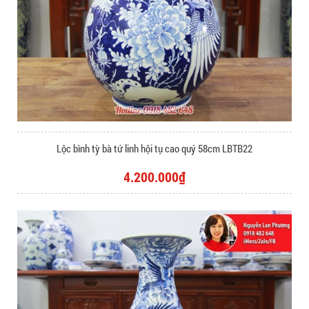
Lộc bình tỳ bà tứ linh hội tụ cao quý 58cm LBTB22
4.200.000₫