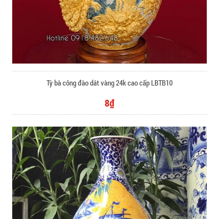
Tỳ bà công đào dát vàng 24k cao cấp LBTB10
8₫