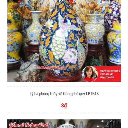
Tỳ bà phong thủy vẽ Công phú quý LBTB18
8₫