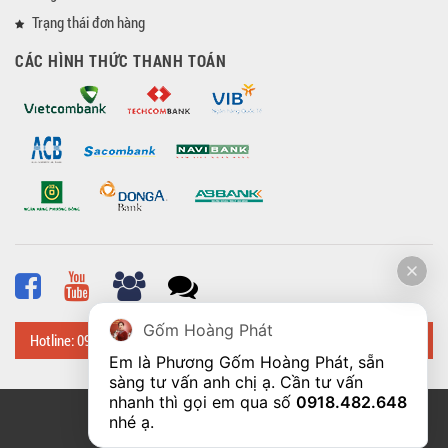
Trạng thái đơn hàng
CÁC HÌNH THỨC THANH TOÁN
Gốm Hoàng Phát
Hotline: 0918 482 648
Em là Phương Gốm Hoàng Phát, sẵn 
sàng tư vấn anh chị ạ. Cần tư vấn 
nhanh thì gọi em qua số 
0918.482.648
© Bản quyền thuộc về
Hoangphatbattrang.vn
nhé ạ. 