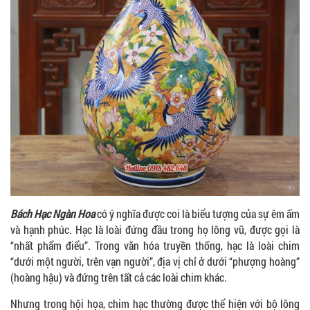
Bách Hạc Ngàn Hoa
có ý nghĩa được coi là biểu tượng của sự êm ấm
và hạnh phúc. Hạc là loài đứng đầu trong họ lông vũ, được gọi là
“nhất phẩm điểu”. Trong văn hóa truyền thống, hạc là loài chim
“dưới một người, trên vạn người”, địa vị chỉ ở dưới “phượng hoàng”
(hoàng hậu) và đứng trên tất cả các loài chim khác.
Nhưng trong hội họa, chim hạc thường được thể hiện với bộ lông