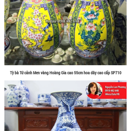
Tỳ bà Tứ cảnh Men vàng Hoàng Gia cao 55cm hoa dây cao cấp SP710