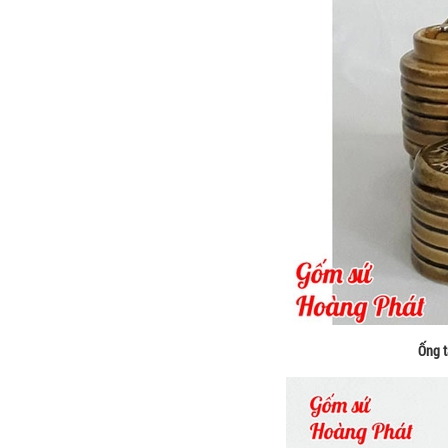
Ống t