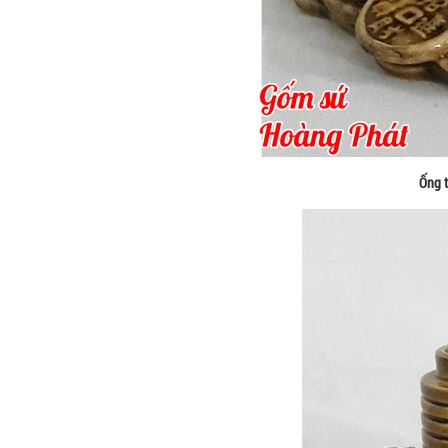
Ống t