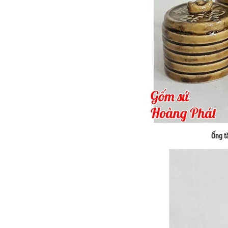
Ống t