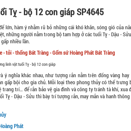
uổi Tỵ - bộ 12 con giáp SP4645
 để lớn, hàm ý nhằm rũ bỏ những cái khó khăn, sóng gió của n
biệt, những người nằm trong bộ tam hợp ở các tuổi Tỵ - Dậu - Sửu
 gấp nhiều lần.
 - tỏi - thống Bát Tràng - Gốm sứ Hoàng Phát Bát Tràng
và ý nghĩa khác nhau, như tượng rắn nằm trên đống vàng hay 
n gấp bội cho gia chủ. Mỗi loại theo phong thủy có thể trưng 
 trang trí… để rắn bảo vệ gia đình và công ty tránh tà khí, xua 
i Tỵ - Dậu - Sửu thì bày trí tượng rắn, may mắn và hanh thông
hủy
 Hoàng Phát