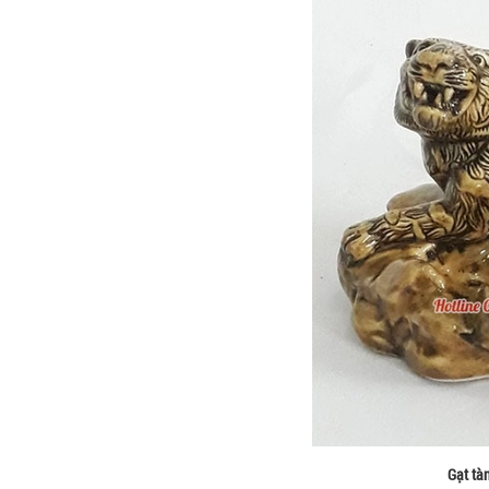
Gạt tà