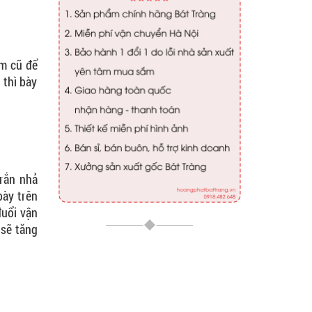
ăm cũ để
 thì bày
rắn nhả
bày trên
đuổi vận
 sẽ tăng