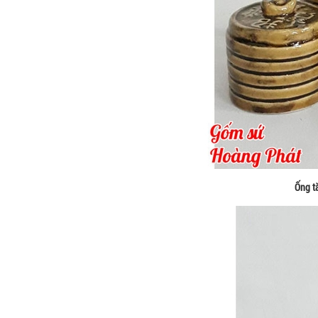
Ống t