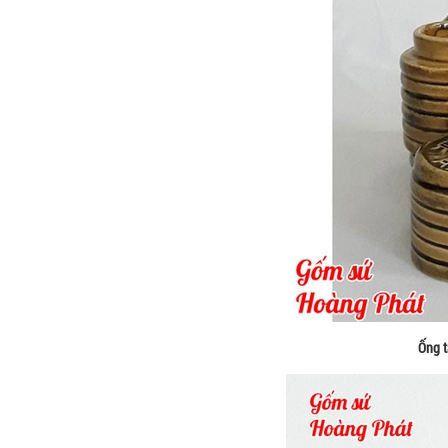
Ống t