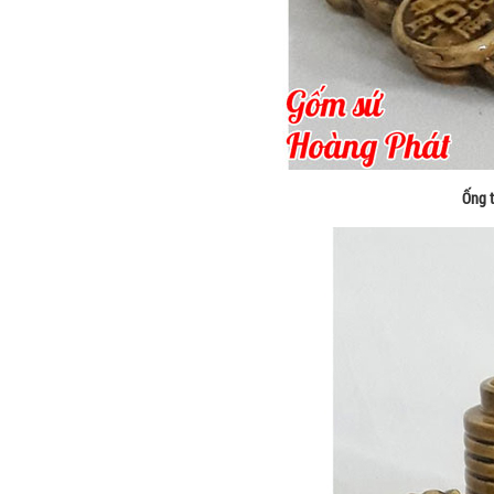
Ống t