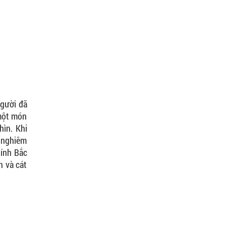
người đã
 một món
hìn. Khi
n nghiêm
hính Bắc
n và cát