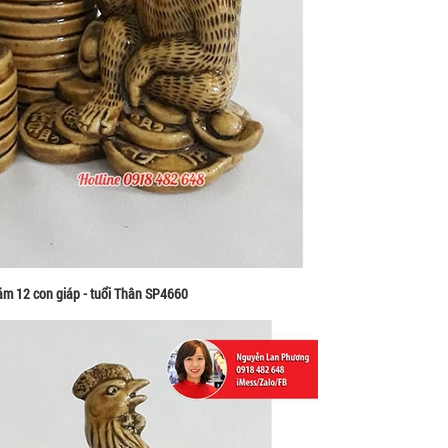
ăm 12 con giáp - tuổi Thân SP4660