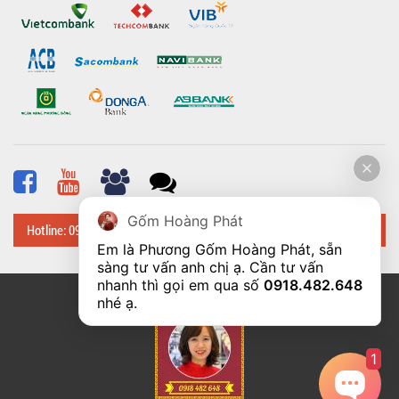
Gốm Hoàng Phát
Hotline: 0918 482 648
Em là Phương Gốm Hoàng Phát, sẵn 
sàng tư vấn anh chị ạ. Cần tư vấn 
nhanh thì gọi em qua số 
0918.482.648
© Bản quyền thuộc về
Hoangphatbattrang.vn
nhé ạ. 
1