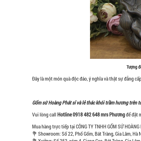
Tượng đ
Đây là một món quà độc đáo, ý nghĩa và thật sự đẳng cấp
Gốm sứ Hoàng Phát sỉ và lẻ thác khói trầm hương trên 
Vui lòng call
Hotline 0918 482 648 mrs Phương
để đặt
Mua hàng trực tiếp tại CÔNG TY TNHH GỐM SỨ HOÀN
💐 Showroom: Số 22, Phố Gốm, Bát Tràng, Gia Lâm, Hà 
💐 Xưởng: Số 252, xóm 4, Giang Cao, Bát Tràng, Gia Lâm