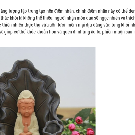
 năng lượng tập trung tạo nên điểm nhấn, chính điểm nhấn này có thể đe
 thác khói là không thể thiếu, người nhận món quà sẽ ngạc nhiên và thích
c thiên nhiên thực thụ vừa uốn lượn mềm mại dịu dàng vừa tung khói 
sẽ giúp cơ thể khỏe khoắn hơn và quên đi những âu lo, phiền muộn sau