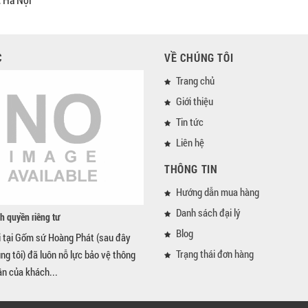
C
VỀ CHÚNG TÔI
Trang chủ
Giới thiệu
Tin tức
Liên hệ
THÔNG TIN
Hướng dẫn mua hàng
Danh sách đại lý
h quyền riêng tư
Blog
i tại Gốm sứ Hoàng Phát (sau đây
Trạng thái đơn hàng
úng tôi) đã luôn nỗ lực bảo vệ thông
ân của khách...