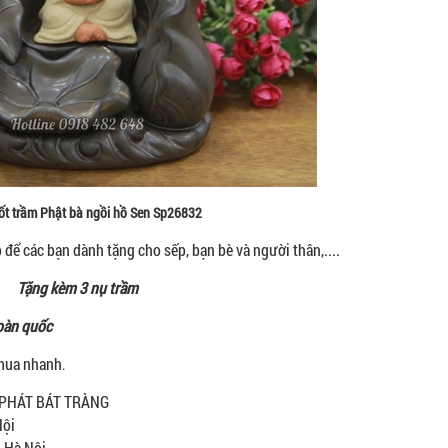
ốt trầm Phật bà ngồi hồ Sen Sp26832
 để các bạn dành tặng cho sếp, bạn bè và người thân,....
Tặng kèm 3 nụ trầm
toàn quốc
 mua nhanh
.
G PHÁT BÁT TRÀNG
Nội
, Hà Nội