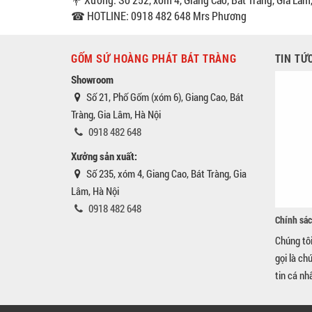
☎ HOTLINE: 0918 482 648 Mrs Phương
GỐM SỨ HOÀNG PHÁT BÁT TRÀNG
TIN TỨ
Showroom
Số 21, Phố Gốm (xóm 6), Giang Cao, Bát
Tràng, Gia Lâm, Hà Nội
0918 482 648
Xưởng sản xuất:
Số 235, xóm 4, Giang Cao, Bát Tràng, Gia
Lâm, Hà Nội
0918 482 648
Chính sác
Chúng tô
gọi là ch
tin cá nh