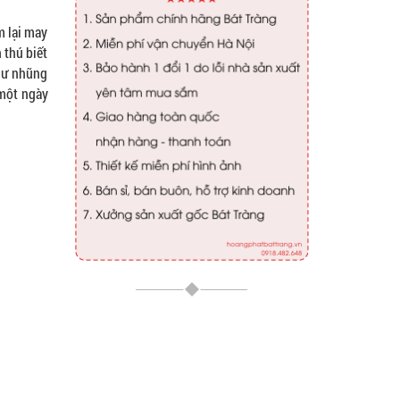
m lại may
 thú biết
như nhũng
 một ngày