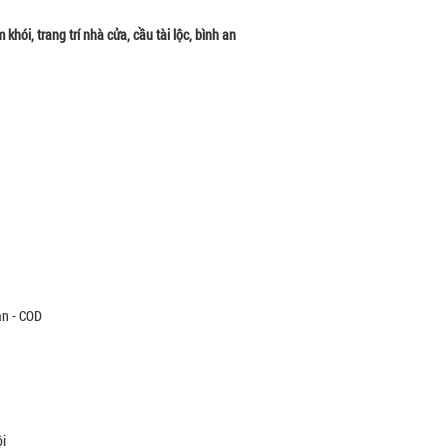
hói, trang trí nhà cửa, cầu tài lộc, bình an
án - COD
ội