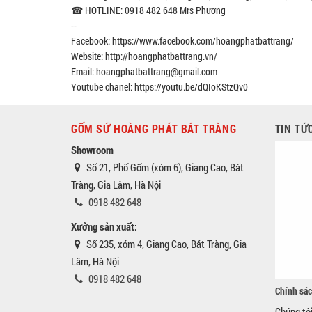
☎ HOTLINE: 0918 482 648 Mrs Phương
--
Facebook: https://www.facebook.com/hoangphatbattrang/
Website: http://hoangphatbattrang.vn/
Email: hoangphatbattrang@gmail.com
Youtube chanel: https://youtu.be/dQIoKStzQv0
GỐM SỨ HOÀNG PHÁT BÁT TRÀNG
TIN TỨ
Showroom
Số 21, Phố Gốm (xóm 6), Giang Cao, Bát
Tràng, Gia Lâm, Hà Nội
0918 482 648
Xưởng sản xuất:
Số 235, xóm 4, Giang Cao, Bát Tràng, Gia
Lâm, Hà Nội
0918 482 648
Chính sác
Chúng tô