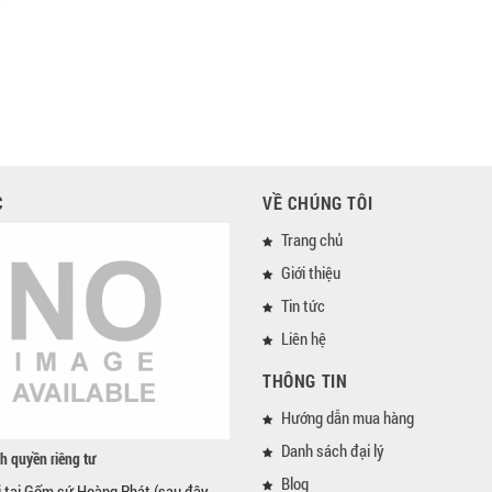
C
VỀ CHÚNG TÔI
Trang chủ
Giới thiệu
Tin tức
Liên hệ
THÔNG TIN
Hướng dẫn mua hàng
Danh sách đại lý
h quyền riêng tư
Blog
i tại Gốm sứ Hoàng Phát (sau đây