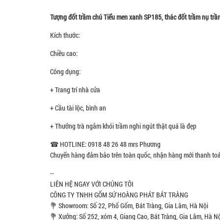
Tượng đốt trầm chú Tiểu men xanh SP185, thác đốt trầm nụ trầm k
Kích thước:
Chiều cao:
Công dụng:
+ Trang trí nhà cửa
+ Cầu tài lộc, bình an
+ Thưởng trà ngắm khói trầm nghi ngút thật quá là đẹp
☎ HOTLINE: 0918 48 26 48 mrs Phương
Chuyển hàng đảm bảo trên toàn quốc, nhận hàng mới thanh to
--
LIÊN HỆ NGAY VỚI CHÚNG TÔI
CÔNG TY TNHH GỐM SỨ HOÀNG PHÁT BÁT TRÀNG
💐 Showroom: Số 22, Phố Gốm, Bát Tràng, Gia Lâm, Hà Nội
💐 Xưởng: Số 252, xóm 4, Giang Cao, Bát Tràng, Gia Lâm, Hà N