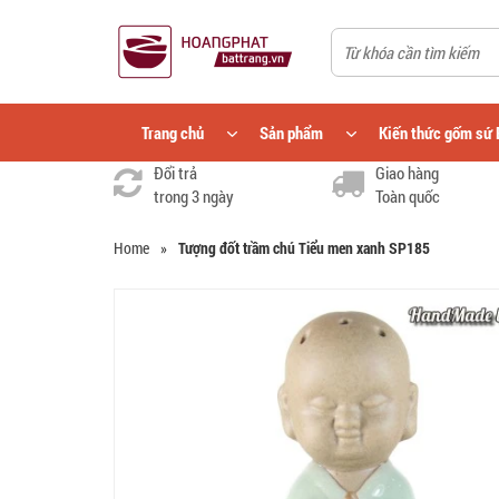
Trang chủ
Sản phẩm
Kiến thức gốm sứ 
Đổi trả
Giao hàng
trong 3 ngày
Toàn quốc
Home
»
Tượng đốt trầm chú Tiểu men xanh SP185