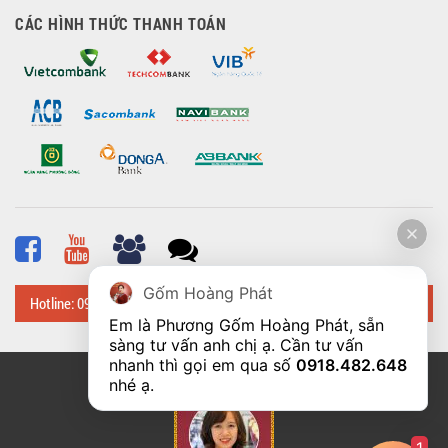
CÁC HÌNH THỨC THANH TOÁN
Gốm Hoàng Phát
Hotline: 0918 482 648
Em là Phương Gốm Hoàng Phát, sẵn 
sàng tư vấn anh chị ạ. Cần tư vấn 
nhanh thì gọi em qua số 
0918.482.648
© Bản quyền thuộc về
Hoangphatbattrang.vn
nhé ạ. 