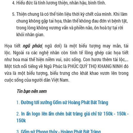
Hiếu đức là tính lương thiện, nhân hậu, bình tĩnh.
Thiện chung là có thể tiên liệu thời kỳ chết của mình. Khi lâm
chung không gặp tai họa, thân thể không đau đớn vì bệnh tật,
trong lòng không vương vấn và phiền não, ôn hoà tự tại rời
khỏi nhân gian.
Họa tiết
ngũ phúc
( ngũ dơi) là một biểu tượng may mắn, tài
lộc. Ngoài ra các nghệ nhân còn tinh tế lồng ghép các họa tiết
như hoa mai thể hiện niềm vui, sức sống. Con hươu thêm tài lộc,…
Một tích nổi tiếng về Ngũ Phúc là PHÚC QUÝ THỌ KHANG NINH đó
vừa là một biểu tượng, biểu trưng cho khát khao vươn lên trong
cuộc sống của người dân Việt Nam.
Tin bạn nên xem
1.
Đường tới xưởng Gốm sứ Hoàng Phát Bát Tràng
2.
In ấn logo lên ấm chén bát tràng giá chỉ từ 150k - 150k -
150k
3.
Gốm sứ Phong thủy
- Hoàng Phát Bát Tràng