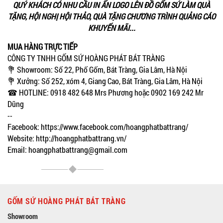
QUÝ KHÁCH CÓ NHU CẦU IN ẤN LOGO LÊN ĐỒ GỐM SỨ LÀM QUÀ
TẶNG, HỘI NGHỊ HỘI THẢO, QUÀ TẶNG CHƯƠNG TRÌNH QUẢNG CÁO
KHUYẾN MÃI...
MUA HÀNG TRỰC TIẾP
CÔNG TY TNHH GỐM SỨ HOÀNG PHÁT BÁT TRÀNG
💐 Showroom: Số 22, Phố Gốm, Bát Tràng, Gia Lâm, Hà Nội
💐 Xưởng: Số 252, xóm 4, Giang Cao, Bát Tràng, Gia Lâm, Hà Nội
☎ HOTLINE: 0918 482 648 Mrs Phương hoặc 0902 169 242 Mr
Dũng
--
Facebook: https://www.facebook.com/hoangphatbattrang/
Website: http://hoangphatbattrang.vn/
Email: hoangphatbattrang@gmail.com
GỐM SỨ HOÀNG PHÁT BÁT TRÀNG
Showroom