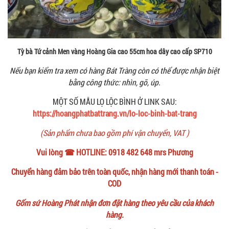
Tỳ bà Tứ cảnh Men vàng Hoàng Gia cao 55cm hoa dây cao cấp SP710
Nếu bạn kiểm tra xem có hàng Bát Tràng còn có thể được nhận biệt
bằng công thức: nhìn, gõ, úp.
MỘT SỐ MẪU LỌ LỘC BÌNH Ở LINK SAU:
https://hoangphatbattrang.vn/lo-loc-binh-bat-trang
(Sản phẩm chưa bao gồm phí vận chuyển, VAT )
Vui lòng ☎ HOTLINE: 0918 482 648 mrs Phương
Chuyển hàng đảm bảo trên toàn quốc, nhận hàng mới thanh toán -
COD
Gốm sứ Hoàng Phát nhận đơn đặt hàng theo yêu cầu của khách
hàng.