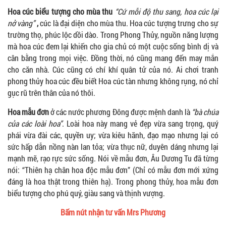
Hoa cúc biểu tượng cho mùa thu
“Cứ mỗi độ thu sang, hoa cúc lại
nở vàng”
,
cúc là đại diện cho mùa thu. Hoa cúc tượng trưng cho sự
trường thọ, phúc lộc dồi dào. Trong Phong Thủy, nguồn năng lượng
mà hoa cúc đem lại khiến cho gia chủ có một cuộc sống bình dị và
cân bằng trong mọi việc. Đồng thời, nó cũng mang đến may mắn
cho căn nhà. Cúc cũng có chí khí quân tử của nó. Ai chơi tranh
phong thủy hoa cúc đều biết Hoa cúc tàn nhưng không rụng, nó chỉ
gục rũ trên thân của nó thôi.
Hoa mẫu đơn
ở các nước phương Đông được mệnh danh là
“bà chúa
của các loài hoa”
. Loài hoa này mang vẻ đẹp vừa sang trọng, quý
phái vừa đài các, quyền uy; vừa kiêu hãnh, đạo mạo nhưng lại có
sức hấp dẫn nồng nàn lan tỏa; vừa thục nữ, duyên dáng nhưng lại
mạnh mẽ, rạo rực sức sống. Nói về mẫu đơn, Âu Dương Tu đã từng
nói: “Thiên hạ chân hoa độc mẫu đơn” (Chỉ có mẫu đơn mới xứng
đáng là hoa thật trong thiên hạ). Trong phong thủy, hoa mẫu đơn
biểu tượng cho phú quý, giàu sang và thịnh vượng.
Bấm nút nhận tư vấn Mrs Phương