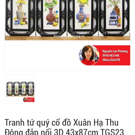
Tranh tứ quý cổ đồ Xuân Hạ Thu
Đông đắp nổi 3D 43x87cm TGS23