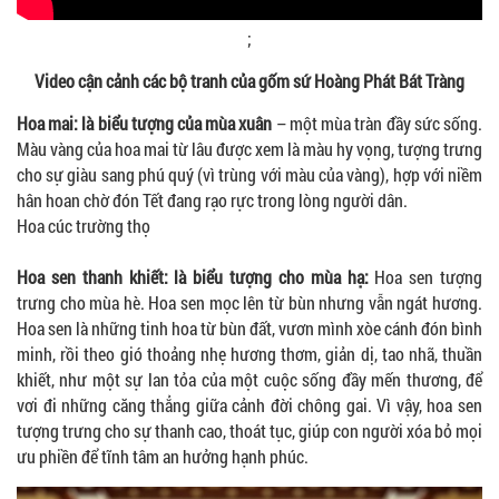
;
Video cận cảnh các bộ tranh của gốm sứ Hoàng Phát Bát Tràng
Hoa mai: là biểu tượng của mùa xuân
– một mùa tràn đầy sức sống.
Màu vàng của hoa mai từ lâu được xem là màu hy vọng, tượng trưng
cho sự giàu sang phú quý (vì trùng với màu của vàng), hợp với niềm
hân hoan chờ đón Tết đang rạo rực trong lòng người dân.
Hoa cúc trường thọ
Hoa sen thanh khiết: là biểu tượng cho mùa hạ:
Hoa sen tượng
trưng cho mùa hè. Hoa sen mọc lên từ bùn nhưng vẫn ngát hương.
Hoa sen là những tinh hoa từ bùn đất, vươn mình xòe cánh đón bình
minh, rồi theo gió thoảng nhẹ hương thơm, giản dị, tao nhã, thuần
khiết, như một sự lan tỏa của một cuộc sống đầy mến thương, để
vơi đi những căng thẳng giữa cảnh đời chông gai. Vì vậy, hoa sen
tượng trưng cho sự thanh cao, thoát tục, giúp con người xóa bỏ mọi
ưu phiền để tĩnh tâm an hưởng hạnh phúc.