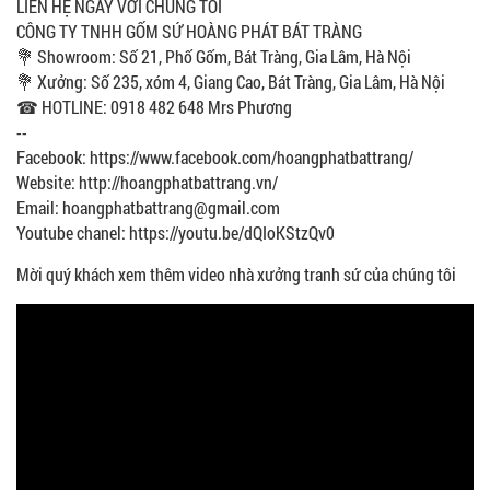
LIÊN HỆ NGAY VỚI CHÚNG TÔI
CÔNG TY TNHH GỐM SỨ HOÀNG PHÁT BÁT TRÀNG
💐 Showroom: Số 21, Phố Gốm, Bát Tràng, Gia Lâm, Hà Nội
💐 Xưởng: Số 235, xóm 4, Giang Cao, Bát Tràng, Gia Lâm, Hà Nội
☎ HOTLINE: 0918 482 648 Mrs Phương
--
Facebook: https://www.facebook.com/hoangphatbattrang/
Website: http://hoangphatbattrang.vn/
Email: hoangphatbattrang@gmail.com
Youtube chanel: https://youtu.be/dQIoKStzQv0
Mời quý khách xem thêm video nhà xưởng tranh sứ của chúng tôi