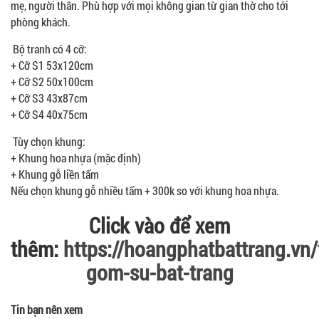
mẹ, người thân. Phù hợp với mọi không gian từ gian thờ cho tới
phòng khách.
Bộ tranh có 4 cỡ:
+ Cỡ S1 53x120cm
+ Cỡ S2 50x100cm
+ Cỡ S3 43x87cm
+ Cỡ S4 40x75cm
Tùy chọn khung:
+ Khung hoa nhựa (mặc định)
+ Khung gỗ liền tấm
Nếu chọn khung gỗ nhiều tấm + 300k so với khung hoa nhựa.
Click vào để xem
thêm:
https://hoangphatbattrang.vn/
gom-su-bat-trang
Tin bạn nên xem