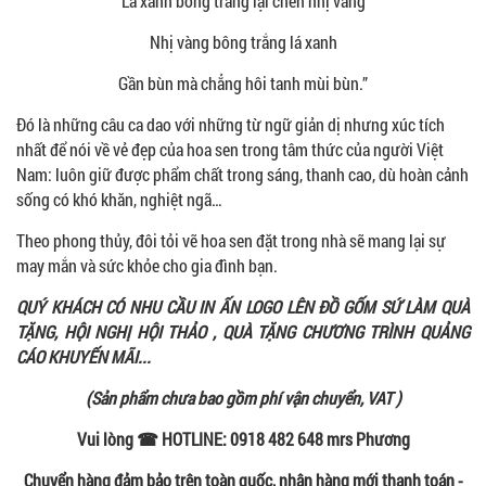
Lá xanh bông trắng lại chen nhị vàng
Nhị vàng bông trắng lá xanh
Gần bùn mà chẳng hôi tanh mùi bùn.”
Đó là những câu ca dao với những từ ngữ giản dị nhưng xúc tích
nhất để nói về vẻ đẹp của hoa sen trong tâm thức của người Việt
Nam: luôn giữ được phẩm chất trong sáng, thanh cao, dù hoàn cảnh
sống có khó khăn, nghiệt ngã…
Theo phong thủy, đôi tỏi vẽ hoa sen đặt trong nhà sẽ mang lại sự
may mắn và sức khỏe cho gia đình bạn.
QUÝ KHÁCH CÓ NHU CẦU IN ẤN LOGO LÊN ĐỒ GỐM SỨ LÀM QUÀ
TẶNG, HỘI NGHỊ HỘI THẢO , QUÀ TẶNG CHƯƠNG TRÌNH QUẢNG
CÁO KHUYẾN MÃI...
(Sản phẩm chưa bao gồm phí vận chuyển, VAT )
Vui lòng ☎ HOTLINE: 0918 482 648 mrs Phương
Chuyển hàng đảm bảo trên toàn quốc, nhận hàng mới thanh toán -