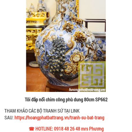
Tỏi đắp nổi chim công phù dung 80cm SP662
THAM KHẢO CÁC BỘ TRANH SỨ TẠI LINK
SAU:
https://hoangphatbattrang.vn/tranh-su-bat-trang
☎ HOTLINE: 0918 48 26 48 mrs Phương