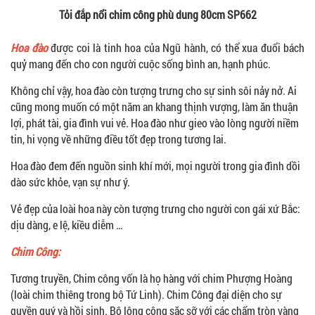
Tỏi đắp nổi chim công phù dung 80cm SP662
Hoa đào
được coi là tinh hoa của Ngũ hành, có thể xua đuổi bách
quỷ mang đến cho con người cuộc sống bình an, hạnh phúc.
Không chỉ vậy, hoa đào còn tượng trưng cho sự sinh sôi nảy nở. Ai
cũng mong muốn có một năm an khang thịnh vượng, làm ăn thuận
lợi, phát tài, gia đình vui vẻ. Hoa đào như gieo vào lòng người niềm
tin, hi vọng về những điều tốt đẹp trong tương lai.
Hoa đào đem đến nguồn sinh khí mới, mọi người trong gia đình dồi
dào sức khỏe, vạn sự như ý.
Vẻ đẹp của loài hoa này còn tượng trưng cho người con gái xứ Bắc:
dịu dàng, e lệ, kiều diễm …
Chim Công:
Tương truyền, Chim công vốn là họ hàng với chim Phượng Hoàng
(loài chim thiêng trong bộ Tứ Linh). Chim Công đại diện cho sự
quyền quý và hồi sinh. Bộ lông công sặc sỡ với các chấm tròn vàng