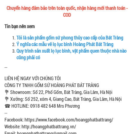
Chuyển hàng đảm bảo trên toàn quốc, nhận hàng mới thanh toán -
COD
Tin bạn nên xem
Tỏi là sản phẩm gốm sứ phong thủy cao cấp của Bát Tràng
Ý nghĩa các mẫu vẽ lọ lục bình Hoàng Phát Bát Tràng
Quy trình sản xuất lọ lục bình, vật phẩm quen thuộc nhà nào
cũng phải có
--
LIÊN HỆ NGAY VỚI CHÚNG TÔI
CÔNG TY TNHH GỐM SỨ HOÀNG PHÁT BÁT TRÀNG
💐 Showroom: Số 22, Phố Gốm, Bát Tràng, Gia Lâm, Hà Nội
💐 Xưởng: Số 252, xóm 4, Giang Cao, Bát Tràng, Gia Lâm, Hà Nội
☎ HOTLINE: 0918 482 648 Mrs Phương
--
Facebook: https://www.facebook.com/hoangphatbattrang/
Website: http://hoangphatbattrang.vn/
Email: hoangphatbattrang@gmail.com