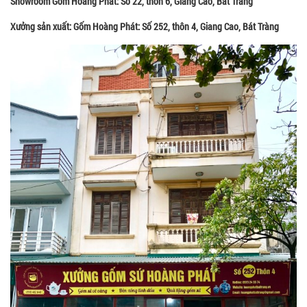
Showroom Gốm Hoàng Phát: Số 22, thôn 6, Giang Cao, Bát Tràng
Xưởng sản xuất: Gốm Hoàng Phát: Số 252, thôn 4, Giang Cao, Bát Tràng