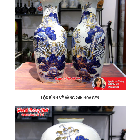
LỘC BÌNH VẼ VÀNG 24K HOA SEN