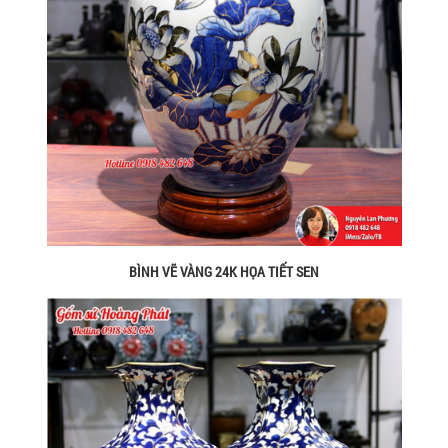
BÌNH VẼ VÀNG 24K HỌA TIẾT SEN