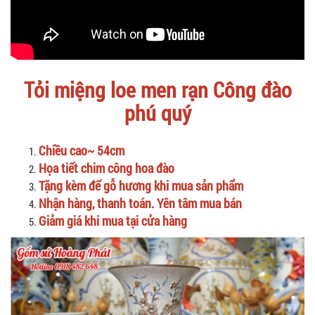
Tỏi miệng loe men rạn Công đào
phú quý
Chiều cao~
54cm
Họa tiết chim công hoa đào
Tặng kèm đế gỗ hương khi mua sản phẩm
Nhận hàng, thanh toán. Yên tâm mua bán
Giảm giá khi mua tại cửa hàng