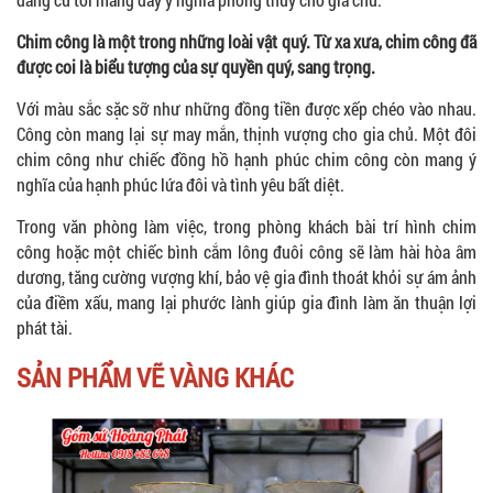
Chim công là một trong những loài vật quý. Từ xa xưa, chim công đã
được coi là biểu tượng của sự quyền quý, sang trọng.
Với màu sắc sặc sỡ như những đồng tiền được xếp chéo vào nhau.
Công còn mang lại sự may mắn, thịnh vượng cho gia chủ. Một đôi
chim công như chiếc đồng hồ hạnh phúc chim công còn mang ý
nghĩa của hạnh phúc lứa đôi và tình yêu bất diệt.
Trong văn phòng làm việc, trong phòng khách bài trí hình chim
công hoặc một chiếc bình cắm lông đuôi công sẽ làm hài hòa âm
dương, tăng cường vượng khí, bảo vệ gia đình thoát khỏi sự ám ảnh
của điềm xấu, mang lại phước lành giúp gia đình làm ăn thuận lợi
phát tài.
SẢN PHẨM VẼ VÀNG KHÁC