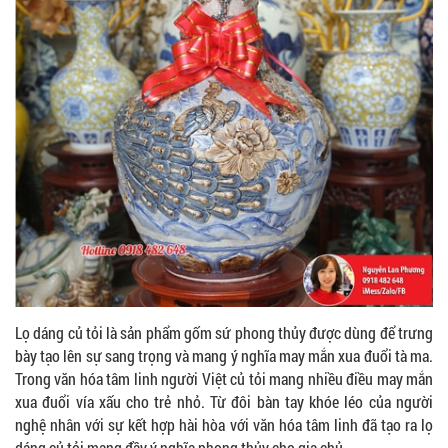
Lọ dáng củ tỏi là sản phẩm gốm sứ phong thủy được dùng để trưng
bày tạo lên sự sang trọng và mang ý nghĩa may mắn xua đuổi tà ma.
Trong văn hóa tâm linh người Việt củ tỏi mang nhiều điều may mắn
xua đuổi vía xấu cho trẻ nhỏ. Từ đôi bàn tay khóe léo của người
nghệ nhân với sự kết hợp hài hòa với văn hóa tâm linh đã tạo ra lọ
dáng củ tỏi mang đầy ý nghĩa phong thủy cho gia chủ.