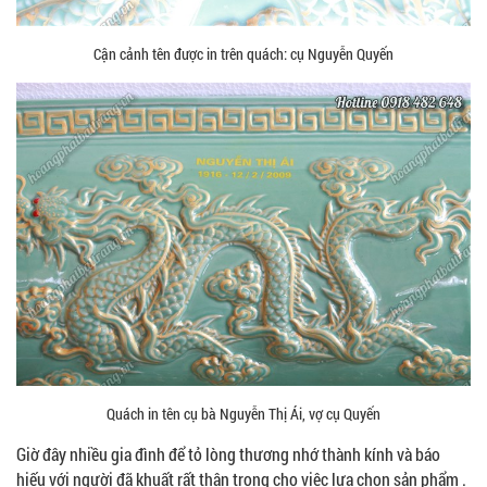
Cận cảnh tên được in trên quách: cụ Nguyễn Quyến
Quách in tên cụ bà Nguyễn Thị Ái, vợ cụ Quyến
Giờ đây nhiều gia đình để tỏ lòng thương nhớ thành kính và báo
hiếu với người đã khuất rất thận trọng cho việc lựa chọn sản phẩm .