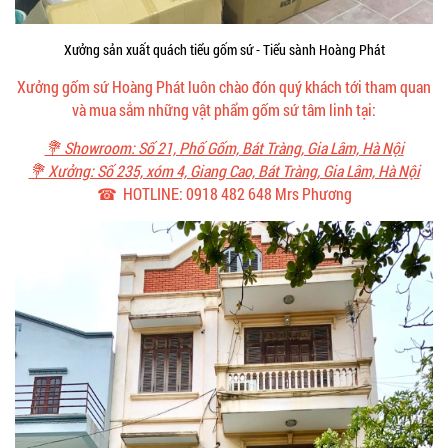
Xưởng sản xuất quách tiểu gốm sứ - Tiểu sành Hoàng Phát
Xưởng gốm sứ Hoàng Phát luôn chào đón quý khách tới tham quan
và mua sắm những vật phẩm gốm sứ tâm linh tại:
💐 Showroom: Số 21, Phố Gốm, Bát Tràng, Gia Lâm, Hà Nội
💐 Xưởng: Số 235, xóm 4, Giang Cao, Bát Tràng, Gia Lâm, Hà Nội
☎ HOTLINE: 0918 482 648 Mrs Phương