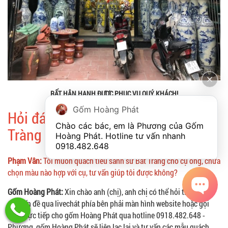
RẤT HÂN HẠNH ĐƯỢC PHỤC VỤ QUÝ KHÁCH!
Gốm Hoàng Phát
Hỏi đáp về quách tiểu sành sứ Bát
Chào các bác, em là Phương của Gốm 
Tràng
Hoàng Phát. Hotline tư vấn nhanh 
0918.482.648
Phạm Vân:
Tôi muốn quách tiểu sành sứ Bát Tràng cho cụ ông, chưa
chọn màu nào hợp với cụ, tư vấn giúp tôi được không?
Gốm Hoàng Phát:
Xin chào anh (chị), anh chị có thể hỏi trực tiếp
các vấn đề qua livechát phía bên phải màn hình website hoặc gọi
điện trực tiếp cho gốm Hoàng Phát qua hotline 0918.482.648 -
Phương, gốm Hoàng Phát sẽ liên lạc lại và tư vấn các mẫu quách