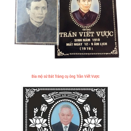
Bia mộ sứ Bát Tràng cụ ông Trần Viết Vược