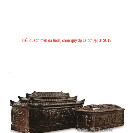
Tiểu quách men da lươn, chân quỳ dạ cá cỡ Đại QTSU12