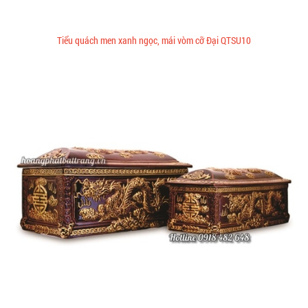
Tiểu quách men xanh ngọc, mái vòm cỡ Đại QTSU10