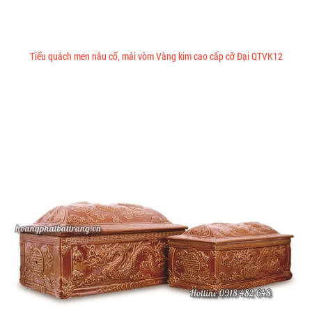
Tiểu quách men nâu cổ, mái vòm Vàng kim cao cấp cỡ Đại QTVK12