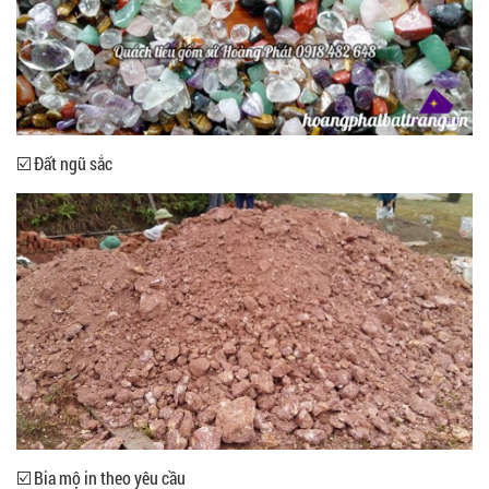
☑️ Đất ngũ sắc
☑️ Bia mộ in theo yêu cầu