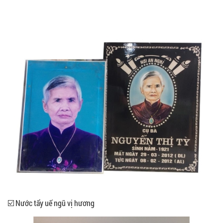
☑️ Nước tẩy uế ngũ vị hương