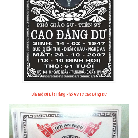
Bia mộ sứ Bát Tràng Phó GS.TS Cao Đăng Dư