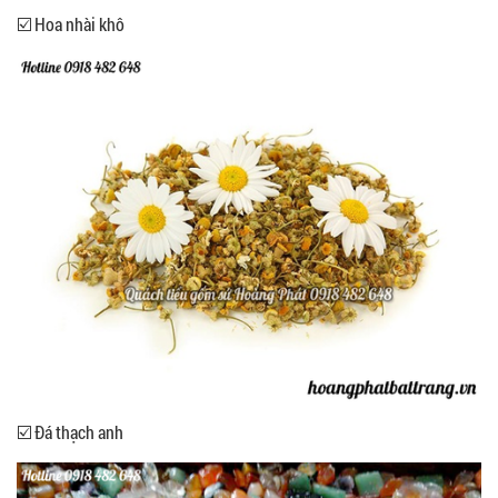
☑️ Hoa nhài khô
☑️ Đá thạch anh