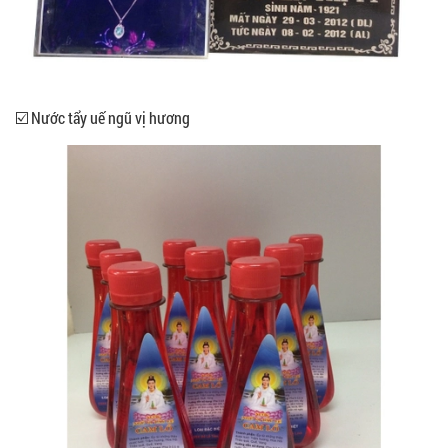
☑️ Nước tẩy uế ngũ vị hương