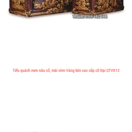
Tiểu quách men nâu cổ, mái vòm Vàng kim cao cấp cỡ Đại QTVK12