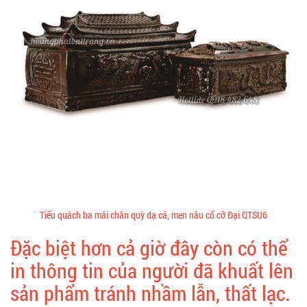
Tiểu quách ba mái chân quỳ dạ cá, men nâu cổ cỡ Đại QTSU6
Đặc biệt hơn cả giờ đây còn có thể
in thông tin của người đã khuất lên
sản phẩm tránh nhầm lẫn, thất lạc.