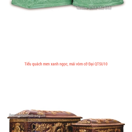
Tiểu quách men xanh ngọc, mái vòm cỡ Đại QTSU10