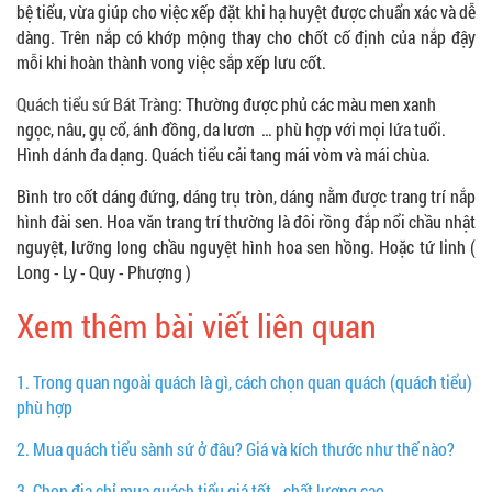
bệ tiểu, vừa giúp cho việc xếp đặt khi hạ huyệt được chuẩn xác và dễ
dàng. Trên nắp có khớp mộng thay cho chốt cố định của nắp đậy
mỗi khi hoàn thành vong việc sắp xếp lưu cốt.
Quách tiểu sứ Bát Tràng
: Thường được phủ các màu men xanh
ngọc, nâu, gụ cổ, ánh đồng, da lươn … phù hợp với mọi lứa tuổi.
Hình dánh đa dạng. Quách tiểu cải tang mái vòm và mái chùa.
Bình tro cốt dáng đứng, dáng trụ tròn, dáng nằm được trang trí nắp
hình đài sen. Hoa văn trang trí thường là đôi rồng đắp nổi chầu nhật
nguyệt, lưỡng long chầu nguyệt hình hoa sen hồng. Hoặc tứ linh (
Long - Ly - Quy - Phượng )
Xem thêm bài viết liên quan
1.
Trong quan ngoài quách là gì, cách chọn quan quách (quách tiểu)
phù hợp
2.
Mua quách tiểu sành sứ ở đâu? Giá và kích thước như thế nào?
3.
Chọn địa chỉ mua quách tiểu giá tốt - chất lượng cao