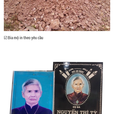
☑️ Bia mộ in theo yêu cầu