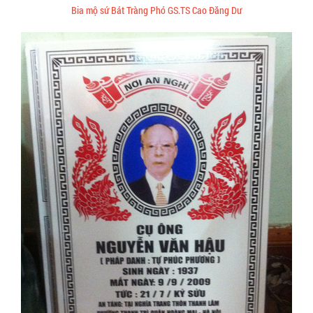
Bia mộ sứ Bát Tràng Phó GS.TS Cao Đăng Dư