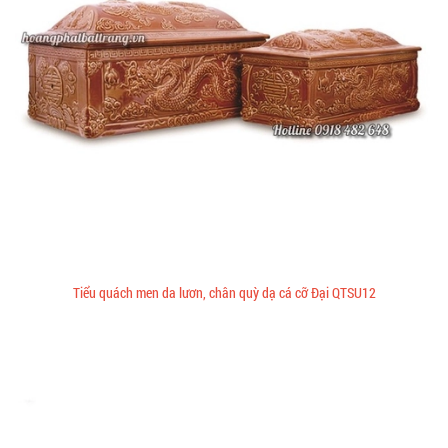
Tiểu quách men da lươn, chân quỳ dạ cá cỡ Đại QTSU12