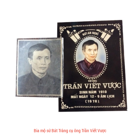
Bia mộ sứ Bát Tràng cụ ông Trần Viết Vược