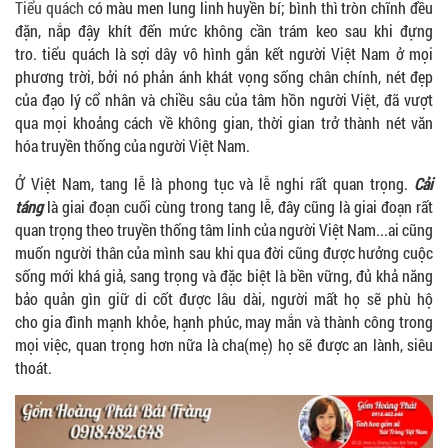
Tiểu quách
có màu men lung linh huyền bí; bình thì tròn chĩnh đều
đặn, nắp đậy khít đến mức không cần trám keo sau khi đựng
tro. tiểu quách là sợi dây vô hình gắn kết người Việt Nam ở mọi
phương trời, bởi nó phản ánh khát vọng sống chân chính, nét đẹp
của đạo lý cổ nhân và chiều sâu của tâm hồn người Việt, đã vượt
qua mọi khoảng cách về không gian, thời gian trở thành nét văn
hóa truyền thống của người Việt Nam.
Ở Việt Nam, tang lễ là phong tục và lễ nghi rất quan trọng.
Cải
táng
là giai đoạn cuối cùng trong tang lễ, đây cũng là giai đoạn rất
quan trọng theo truyền thống tâm linh của người Việt Nam...ai cũng
muốn người thân của mình sau khi qua đời cũng được hưởng cuộc
sống mới khá giả, sang trọng và đặc biệt là bền vững, đủ khả năng
bảo quản gìn giữ di cốt được lâu dài, người mất họ sẽ phù hộ
cho gia đình mạnh khỏe, hạnh phúc, may mắn và thành công trong
mọi việc, quan trọng hơn nữa là cha(mẹ) họ sẽ được an lành, siêu
thoát.