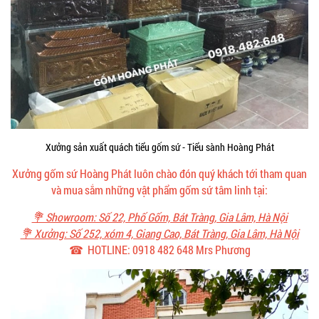
Xưởng sản xuất quách tiểu gốm sứ - Tiểu sành Hoàng Phát
Xưởng gốm sứ Hoàng Phát luôn chào đón quý khách tới tham quan
và mua sắm những vật phẩm gốm sứ tâm linh tại:
💐 Showroom: Số 22, Phố Gốm, Bát Tràng, Gia Lâm, Hà Nội
💐 Xưởng: Số 252, xóm 4, Giang Cao, Bát Tràng, Gia Lâm, Hà Nội
☎ HOTLINE: 0918 482 648 Mrs Phương