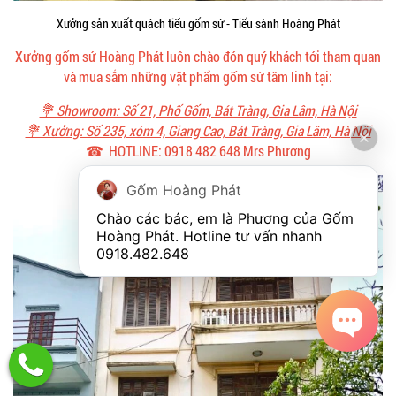
Xưởng sản xuất quách tiểu gốm sứ - Tiểu sành Hoàng Phát
Xưởng gốm sứ Hoàng Phát luôn chào đón quý khách tới tham quan
và mua sắm những vật phẩm gốm sứ tâm linh tại:
💐 Showroom: Số 21, Phố Gốm, Bát Tràng, Gia Lâm, Hà Nội
💐 Xưởng: Số 235, xóm 4, Giang Cao, Bát Tràng, Gia Lâm, Hà Nội
☎ HOTLINE: 0918 482 648 Mrs Phương
Gốm Hoàng Phát
Chào các bác, em là Phương của Gốm 
Hoàng Phát. Hotline tư vấn nhanh 
0918.482.648