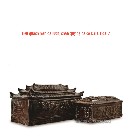
Tiểu quách men da lươn, chân quỳ dạ cá cỡ Đại QTSU12