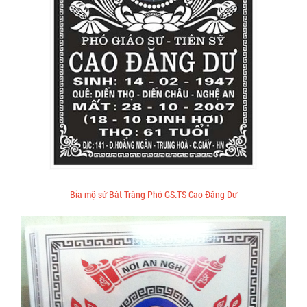
Bia mộ sứ Bát Tràng Phó GS.TS Cao Đăng Dư