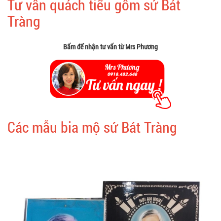
Tư vấn quách tiểu gốm sứ Bát
Tràng
Bấm để nhận tư vấn từ Mrs Phương
Các mẫu bia mộ sứ Bát Tràng