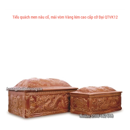
Tiểu quách men nâu cổ, mái vòm Vàng kim cao cấp cỡ Đại QTVK12