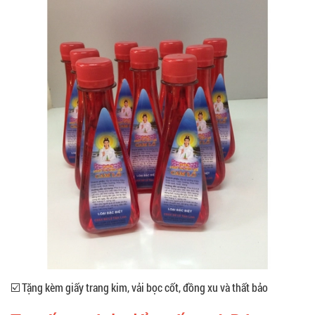
☑️ Tặng kèm giấy trang kim, vải bọc cốt, đồng xu và thất bảo