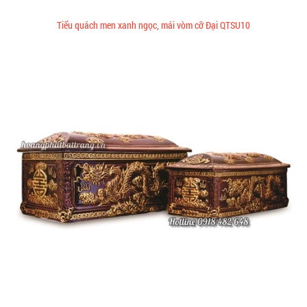
Tiểu quách men xanh ngọc, mái vòm cỡ Đại QTSU10