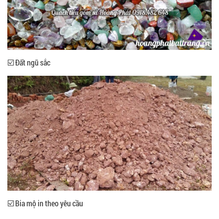
☑️ Đất ngũ sắc
☑️ Bia mộ in theo yêu cầu