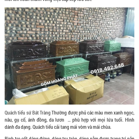
Quách tiểu sứ Bát Tràng
Thường được phủ các màu men xanh ngọc,
nâu, gụ cổ, ánh đồng, da lươn … phù hợp với mọi lứa tuổi. Hình
dánh đa dạng. Quách tiểu cải tang mái vòm và mái chùa.
Bình tro cốt dáng đứng, dáng trụ tròn, dáng nằm được trang trí nắp