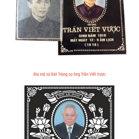
Bia mộ sứ Bát Tràng cụ ông Trần Viết Vược