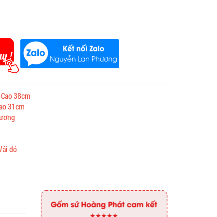
, Cao 38cm
Cao 31cm
hương
Vải đỏ