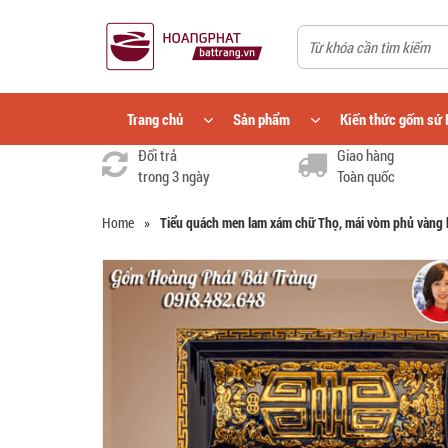
Trang chủ
Sản phẩm
Kiến thức gốm sứ 
Đổi trả
Giao hàng
trong 3 ngày
Toàn quốc
Home
»
Tiểu quách men lam xám chữ Thọ, mái vòm phủ vàng