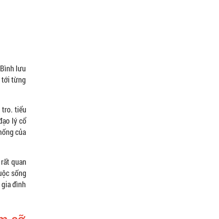
 Bình lưu
 tới từng
tro. tiểu
đạo lý cổ
thống của
 rất quan
cuộc sống
 gia đình