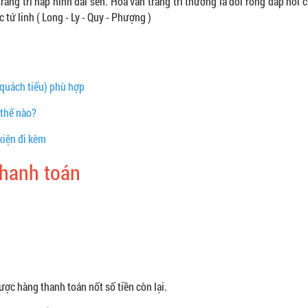
ang trí nắp hình đài sen. Hoa văn trang trí thường là đôi rồng đắp nổi 
tứ linh ( Long - Ly - Quy - Phượng )
(quách tiểu) phù hợp
 thế nào?
kiện đi kèm
thanh toán
ợc hàng thanh toán nốt số tiền còn lại.