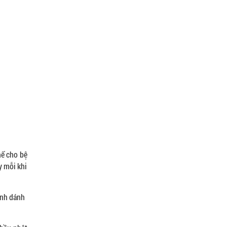
hế cho bệ
y mỗi khi
ình dánh