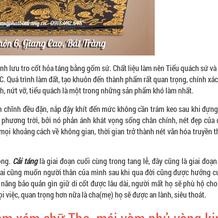
nh lưu tro cốt hỏa táng bằng gốm sứ. Chất liệu làm nên Tiểu quách sứ và
C. Quá trình làm đất, tạo khuôn đến thành phẩm rất quan trọng, chính xác
h, nứt vỡ, tiểu quách là một trong những sản phẩm khó làm nhất.
n chĩnh đều đặn, nắp đậy khít đến mức không cần trám keo sau khi đựng 
 phương trời, bởi nó phản ánh khát vọng sống chân chính, nét đẹp của 
mọi khoảng cách về không gian, thời gian trở thành nét văn hóa truyền 
rọng.
Cải táng
là giai đoạn cuối cùng trong tang lễ, đây cũng là giai đoạn
..ai cũng muốn người thân của mình sau khi qua đời cũng được hưởng 
ả năng bảo quản gìn giữ di cốt được lâu dài, người mất họ sẽ phù hộ cho
việc, quan trọng hơn nữa là cha(mẹ) họ sẽ được an lành, siêu thoát.