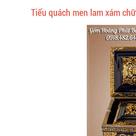
Tiểu quách men lam xám chữ