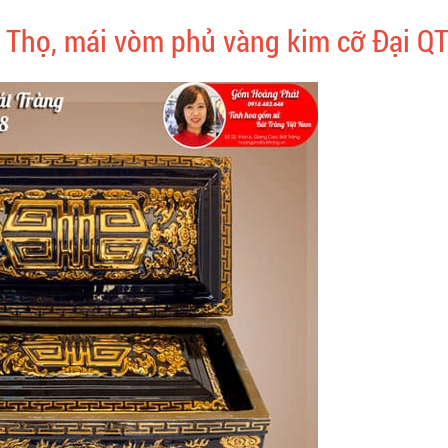
 Thọ, mái vòm phủ vàng kim cỡ Đại Q