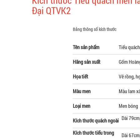
Kích thước Tiểu quách men l
Đại QTVK2
Bảng thông số kích thước
Tên sản phẩm
Tiểu quách
Hãng sản xuất
Gốm Hoàng
Họa tiết
Vẽ rồng, họ
Màu men
Màu lam x
Loại men
Men bóng
Dài 79cm,
Kích thước quách ngoài
Kích thước tiểu trong
Dài 67cm,