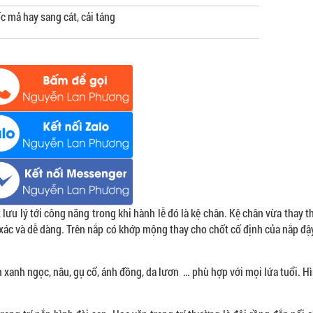
c mả hay sang cát, cải táng
 lưu lý tới công năng trong khi hành lễ đó là kệ chân. Kệ chân vừa thay t
 xác và dễ dàng. Trên nắp có khớp mộng thay cho chốt cố định của nắp đậ
xanh ngọc, nâu, gụ cổ, ánh đồng, da lươn … phù hợp với mọi lứa tuổi. H