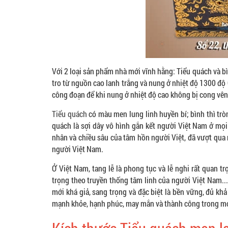
Với 2 loại sản phẩm nhà mới vĩnh hằng: Tiểu quách và bì
tro từ nguồn cao lanh trắng và nung ở nhiệt độ 1300 độ 
công đoạn để khi nung ở nhiệt độ cao không bị cong vên
Tiểu quách
có màu men lung linh huyền bí; bình thì trò
quách là sợi dây vô hình gắn kết người Việt Nam ở mọi
nhân và chiều sâu của tâm hồn người Việt, đã vượt qua 
người Việt Nam.
Ở Việt Nam, tang lễ là phong tục và lễ nghi rất quan t
trọng theo truyền thống tâm linh của người Việt Nam.
mới khá giả, sang trọng và đặc biệt là bền vững, đủ kh
mạnh khỏe, hạnh phúc, may mắn và thành công trong mọi 