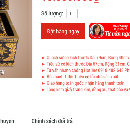
Số lượng:
Đặt hàng ngay
► Quách sứ có kích thước Dài 79cm, Rộng 40cm
► Tiểu sứ có kích thước Dài 67cm, Rộng 31cm, 
► Tư vấn nhanh chóng Hotline 0918.482.648 P
► Bảo hành 1 đổi 1 nếu có lỗi nhà sản xuất
► Giao hàng toàn quốc, nhận hàng thanh toán
► Tặng kèm giấy trang kim, đồng xu, thất bảo và 
chuyển
Chính sách đổi trả