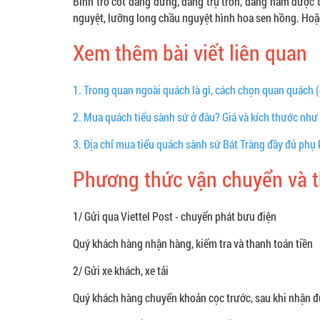
Bình tro cốt dáng đứng, dáng trụ tròn, dáng nằm được tr
nguyệt, lưỡng long chầu nguyệt hình hoa sen hồng. Hoặc 
Xem thêm bài viết liên quan
1.
Trong quan ngoài quách là gì, cách chọn quan quách 
2.
Mua quách tiểu sành sứ ở đâu? Giá và kích thước như
3.
Địa chỉ mua tiểu quách sành sứ Bát Tràng đầy đủ phụ 
Phương thức vận chuyển và 
1/ Gửi qua Viettel Post - chuyển phát bưu điện
Quý khách hàng nhận hàng, kiểm tra và thanh toán tiền
2/ Gửi xe khách, xe tải
Quý khách hàng chuyển khoản cọc trước, sau khi nhận đư