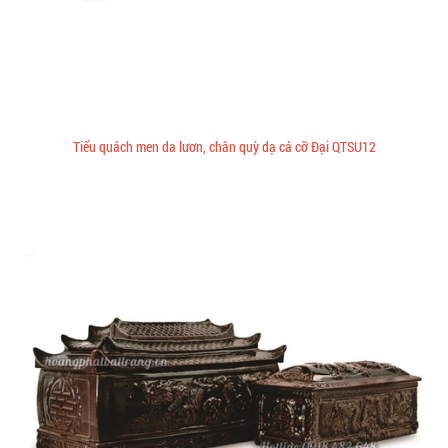
Tiểu quách men da lươn, chân quỳ dạ cá cỡ Đại QTSU12