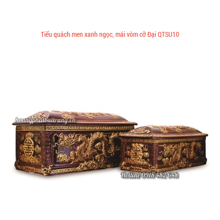
Tiểu quách men xanh ngọc, mái vòm cỡ Đại QTSU10