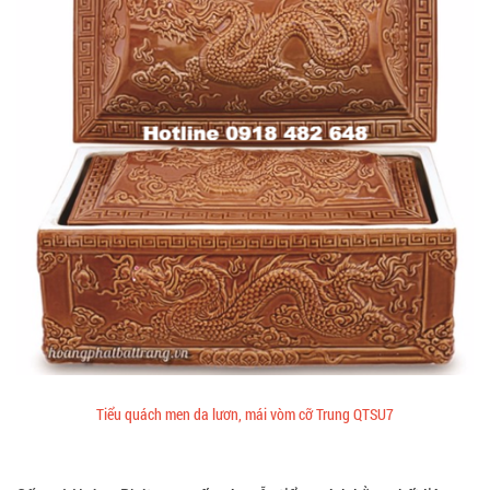
Tiểu quách men da lươn, mái vòm cỡ Trung QTSU7