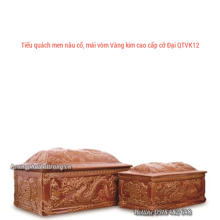
Tiểu quách men nâu cổ, mái vòm Vàng kim cao cấp cỡ Đại QTVK12