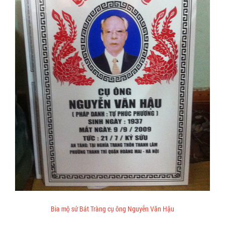
Bia mộ sứ Bát Tràng cụ ông Nguyễn Văn Hậu