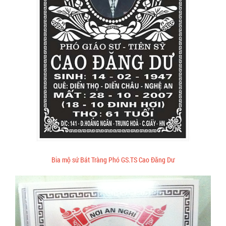
Bia mộ sứ Bát Tràng Phó GS.TS Cao Đăng Dư