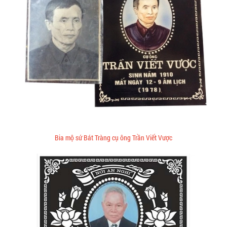
Bia mộ sứ Bát Tràng cụ ông Trần Viết Vược