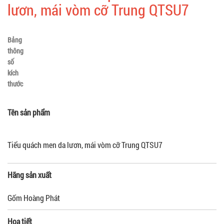
lươn, mái vòm cỡ Trung QTSU7
Bảng
thông
số
kích
thước
Tên sản phẩm
Tiểu quách men da lươn, mái vòm cỡ Trung QTSU7
Hãng sản xuất
Gốm Hoàng Phát
Họa tiết