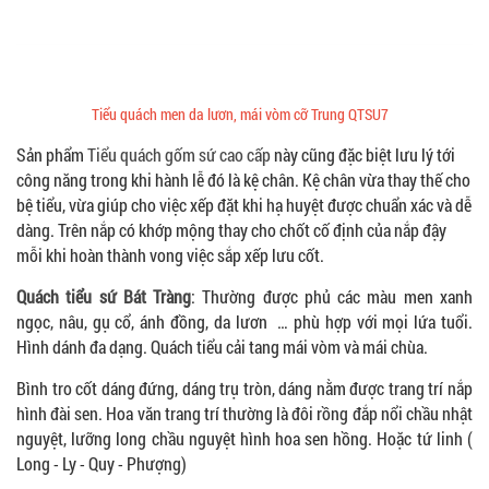
Tiểu quách men da lươn, mái vòm cỡ Trung QTSU7
Sản phẩm
Tiểu quách gốm sứ cao cấp
này cũng đặc biệt lưu lý tới
công năng trong khi hành lễ đó là kệ chân. Kệ chân vừa thay thế cho
bệ tiểu, vừa giúp cho việc xếp đặt khi hạ huyệt được chuẩn xác và dễ
dàng. Trên nắp có khớp mộng thay cho chốt cố định của nắp đậy
mỗi khi hoàn thành vong việc sắp xếp lưu cốt.
Quách tiểu sứ Bát Tràng
: Thường được phủ các màu men xanh
ngọc, nâu, gụ cổ, ánh đồng, da lươn … phù hợp với mọi lứa tuổi.
Hình dánh đa dạng. Quách tiểu cải tang mái vòm và mái chùa.
Bình tro cốt dáng đứng, dáng trụ tròn, dáng nằm được trang trí nắp
hình đài sen. Hoa văn trang trí thường là đôi rồng đắp nổi chầu nhật
nguyệt, lưỡng long chầu nguyệt hình hoa sen hồng. Hoặc tứ linh (
Long - Ly - Quy - Phượng)