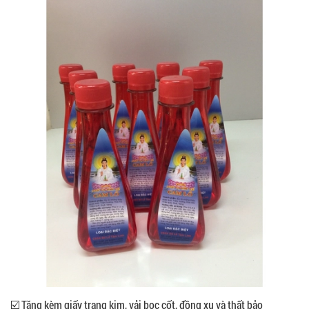
☑️ Tặng kèm giấy trang kim, vải bọc cốt, đồng xu và thất bảo