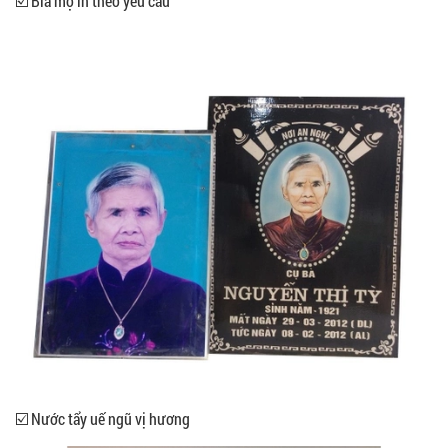
☑️ Bia mộ in theo yêu cầu
☑️ Nước tẩy uế ngũ vị hương