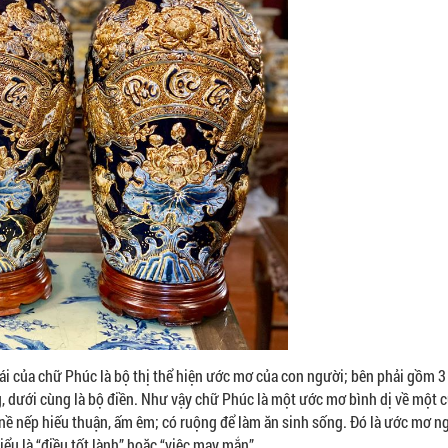
i của chữ Phúc là bộ thị thể hiện ước mơ của con người; bên phải gồm 3
g, dưới cùng là bộ điền. Như vậy chữ Phúc là một ước mơ bình dị về một 
 nề nếp hiếu thuận, ấm êm; có ruộng để làm ăn sinh sống. Đó là ước mơ n
u là “điều tốt lành” hoặc “việc may mắn” .