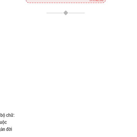
 bộ chữ:
cuộc
gàn đời