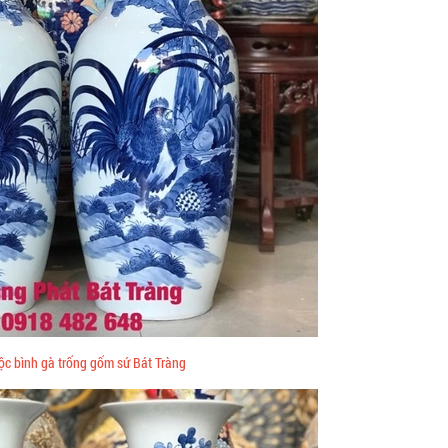
lộc bình gà trống gốm sứ Bát Tràng