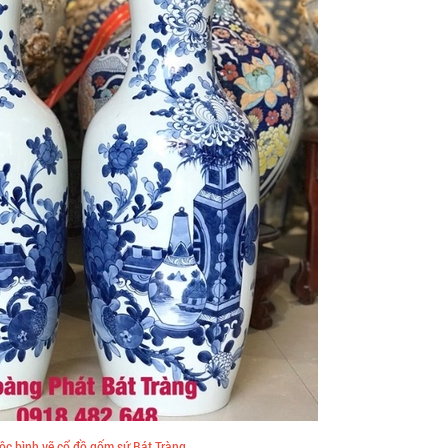
lộc bình vẽ cổ đồ gốm sứ Bát Tràng