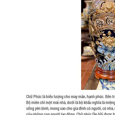
Chữ Phúc là biểu tượng cho may mắn, hạnh phúc. Bên trá
Bộ miên chỉ một mái nhà, dưới là bộ khẩu nghĩa là miện
sống yên bình, mong sao cho gia đình có người, có nhà,
của những con người lao động. Chữ phúc lần hồi được hiể