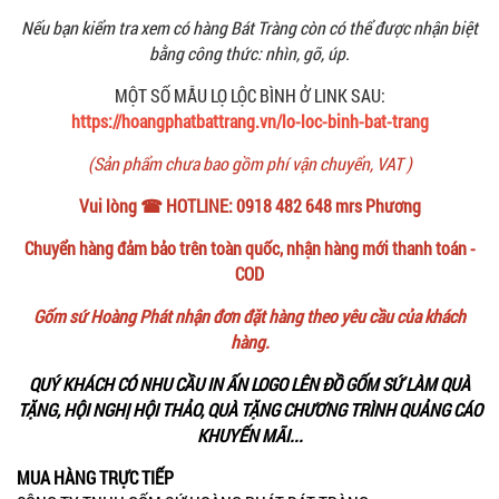
Nếu bạn kiểm tra xem có hàng Bát Tràng còn có thể được nhận biệt
bằng công thức: nhìn, gõ, úp.
MỘT SỐ MẪU LỌ LỘC BÌNH Ở LINK SAU:
https://hoangphatbattrang.vn/lo-loc-binh-bat-trang
(Sản phẩm chưa bao gồm phí vận chuyển, VAT )
Vui lòng ☎ HOTLINE: 0918 482 648 mrs Phương
Chuyển hàng đảm bảo trên toàn quốc, nhận hàng mới thanh toán -
COD
Gốm sứ Hoàng Phát nhận đơn đặt hàng theo yêu cầu của khách
hàng.
QUÝ KHÁCH CÓ NHU CẦU IN ẤN LOGO LÊN ĐỒ GỐM SỨ LÀM QUÀ
TẶNG, HỘI NGHỊ HỘI THẢO, QUÀ TẶNG CHƯƠNG TRÌNH QUẢNG CÁO
KHUYẾN MÃI...
MUA HÀNG TRỰC TIẾP