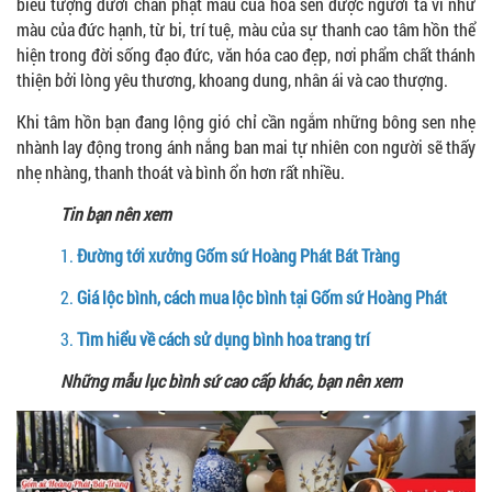
biểu tượng dưới chân phật màu của hoa sen được người ta ví như
màu của đức hạnh, từ bi, trí tuệ, màu của sự thanh cao tâm hồn thể
hiện trong đời sống đạo đức, văn hóa cao đẹp, nơi phẩm chất thánh
thiện bởi lòng yêu thương, khoang dung, nhân ái và cao thượng.
Khi tâm hồn bạn đang lộng gió chỉ cần ngắm những bông sen nhẹ
nhành lay động trong ánh nắng ban mai tự nhiên con người sẽ thấy
nhẹ nhàng, thanh thoát và bình ổn hơn rất nhiều.
Tin bạn nên xem
1.
Đường tới xưởng Gốm sứ Hoàng Phát Bát Tràng
2.
Giá lộc bình, cách mua lộc bình tại Gốm sứ Hoàng Phát
3.
Tìm hiểu về cách sử dụng bình hoa trang trí
Những mẫu lục bình sứ cao cấp khác, bạn nên xem