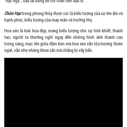
“hạc ngự”, sau lại dùng để chỉ thần tiên đạo sĩ.
Chim Hạc
trong phong thủy được coi là biểu tượng của sự êm ấm và
hạnh phúc, biểu tượng của may mắn và trường thọ
.
Hoa sen là loài hoa đẹp, mang biểu tượng cho sự tinh khiết, thanh
tao; người ta thường nghĩ ngay đến những hình ảnh thanh cao
trong sáng, mọc lên giữa đầm bùn mà hoa sen vẫn tỏa hương thơm
ngát, vẫn nhẹ nhàng khoe sắc mà chẳng bị vấy bẩn.