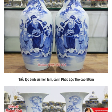
Tiểu lộc bình sứ men lam, cảnh Phúc Lộc Thọ cao 50cm