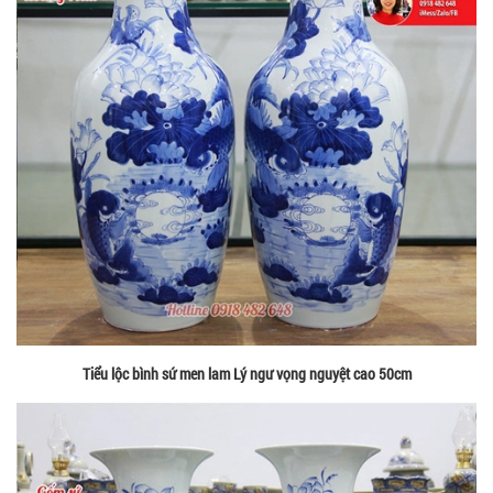
Tiểu lộc bình sứ men lam Lý ngư vọng nguyệt cao 50cm