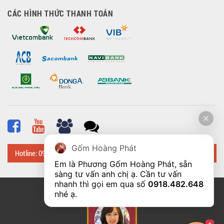
CÁC HÌNH THỨC THANH TOÁN
Gốm Hoàng Phát
Hotline: 0918 482 648
Em là Phương Gốm Hoàng Phát, sẵn 
sàng tư vấn anh chị ạ. Cần tư vấn 
nhanh thì gọi em qua số 
0918.482.648
© Bản quyền thuộc về
Hoangphatbattrang.vn
nhé ạ. 