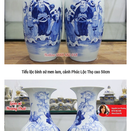
Tiểu lộc bình sứ men lam, cảnh Phúc Lộc Thọ cao 50cm