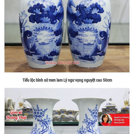
Tiểu lộc bình sứ men lam Lý ngư vọng nguyệt cao 50cm