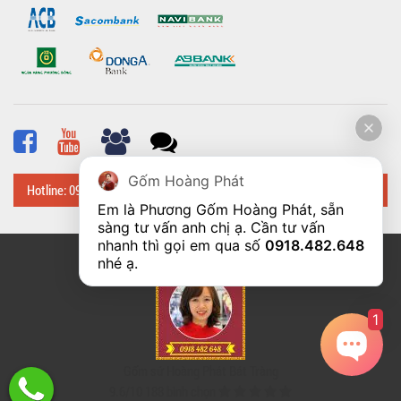
Gốm Hoàng Phát
Hotline: 0918 482 648
Em là Phương Gốm Hoàng Phát, sẵn 
sàng tư vấn anh chị ạ. Cần tư vấn 
nhanh thì gọi em qua số 
0918.482.648
© Bản quyền thuộc về
Hoangphatbattrang.vn
nhé ạ. 
1
Gốm sứ Hoàng Phát Bát Tràng
9.6
/
10
188
bình chọn