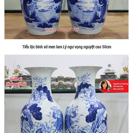
Tiểu lộc bình sứ men lam Lý ngư vọng nguyệt cao 50cm