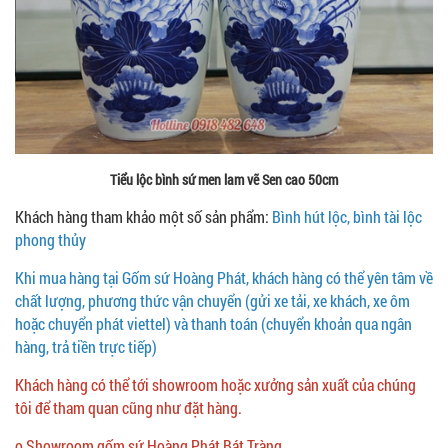
Tiểu lộc bình sứ men lam vẽ Sen cao 50cm
Khách hàng tham khảo một số sản phẩm:
Bình hút lộc, bình tài lộc
phong thủy
Khi mua hàng tại Gốm sứ Hoàng Phát, khách hàng có thể yên tâm về
chất lượng, phương thức vận chuyển (gửi xe tải, xe khách, xe ôm
hoặc chuyển phát viettel) và thanh toán (chuyển khoản qua ngân
hàng, trả tiền trực tiếp)
Khách hàng có thể tới showroom hoặc xưởng sản xuất của chúng
tôi để tham quan cũng như đặt hàng.
o Showroom gốm sứ Hoàng Phát Bát Tràng