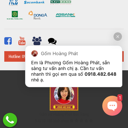
Gốm Hoàng Phát
Hotline: 0918 482 648
Em là Phương Gốm Hoàng Phát, sẵn 
sàng tư vấn anh chị ạ. Cần tư vấn 
nhanh thì gọi em qua số 
0918.482.648
© Bản quyền thuộc về
Hoangphatbattrang.vn
nhé ạ. 
1
Gốm sứ Hoàng Phát Bát Tràng
9.6
/
10
188
bình chọn