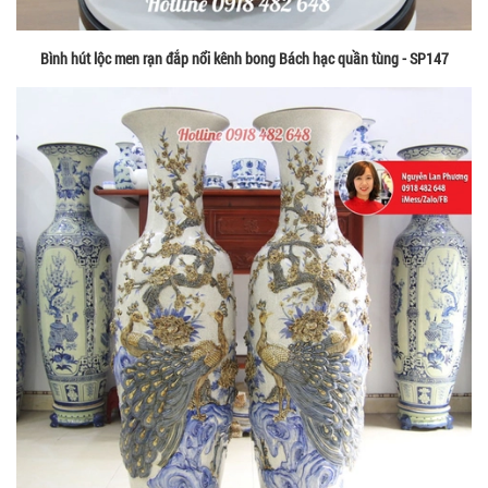
Bình hút lộc men rạn đắp nổi kênh bong Bách hạc quần tùng - SP147