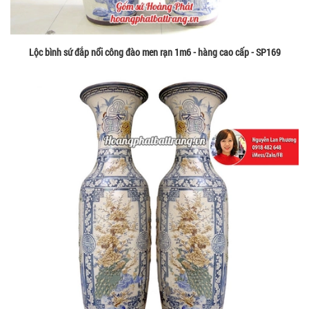
Lộc bình sứ đắp nổi công đào men rạn 1m6 - hàng cao cấp - SP169