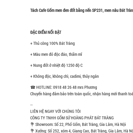
Tách Cafe Gốm men đen đốt bằng nến SP231, men nâu Bát Tràng
ĐẶC ĐIỂM NỔI BẬT
+ Thủ công 100% Bát Tràng
+ Màu men đỏ độc đáo, thẩm mĩ
+ Nung đốt ở nhiệt độ 1250 độ C
+ Không độc, không chì, cadimi, thủy ngân
☎ HOTLINE: 0918 48 26 48 mrs Phương
Chuyển hàng đảm bảo trên toàn quốc, nhận hàng mới thanh to
--
LIÊN HỆ NGAY VỚI CHÚNG TÔI
CÔNG TY TNHH GỐM SỨ HOÀNG PHÁT BÁT TRÀNG
💐 Showroom: Số 22, Phố Gốm, Bát Tràng, Gia Lâm, Hà Nội
💐 Xưởng: Số 252, xóm 4, Giang Cao, Bát Tràng, Gia Lâm, Hà N