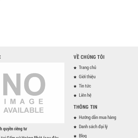
C
VỀ CHÚNG TÔI
Trang chủ
Giới thiệu
Tin tức
Liên hệ
THÔNG TIN
Hướng dẫn mua hàng
Danh sách đại lý
h quyền riêng tư
Blog
i tại Gốm sứ Hoàng Phát (sau đây