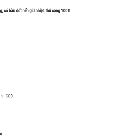
, có bầu đốt nến giữ nhiệt, thủ công 100%
án - COD
ội