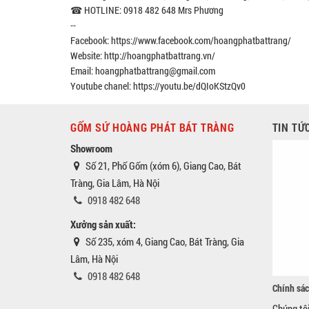
☎ HOTLINE: 0918 482 648 Mrs Phương
--
Facebook: https://www.facebook.com/hoangphatbattrang/
Website: http://hoangphatbattrang.vn/
Email: hoangphatbattrang@gmail.com
Youtube chanel: https://youtu.be/dQIoKStzQv0
GỐM SỨ HOÀNG PHÁT BÁT TRÀNG
TIN TỨ
Showroom
Số 21, Phố Gốm (xóm 6), Giang Cao, Bát
Tràng, Gia Lâm, Hà Nội
0918 482 648
Xưởng sản xuất:
Số 235, xóm 4, Giang Cao, Bát Tràng, Gia
Lâm, Hà Nội
0918 482 648
Chính sác
Chúng tô