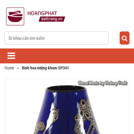
Home
»
Binh hoa miệng khum SP341