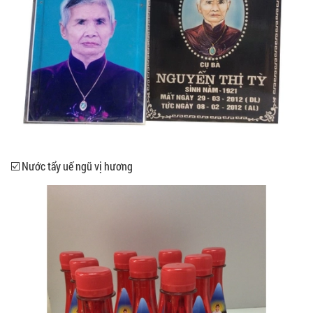
☑️ Nước tẩy uế ngũ vị hương