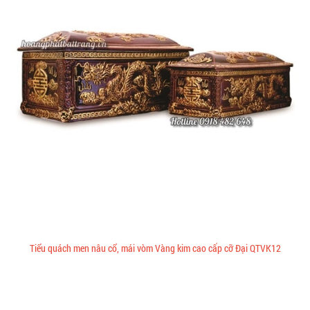
Tiểu quách men nâu cổ, mái vòm Vàng kim cao cấp cỡ Đại QTVK12