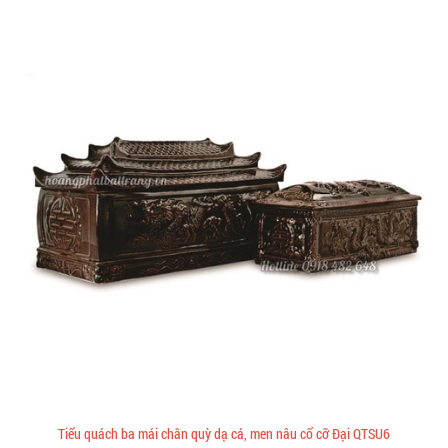
Tiểu quách ba mái chân quỳ dạ cá, men nâu cổ cỡ Đại QTSU6