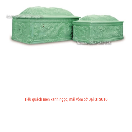
Tiểu quách men xanh ngọc, mái vòm cỡ Đại QTSU10