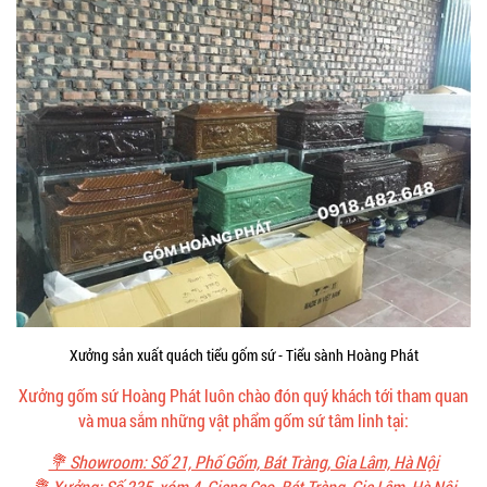
Xưởng sản xuất quách tiểu gốm sứ - Tiểu sành Hoàng Phát
Xưởng gốm sứ Hoàng Phát luôn chào đón quý khách tới tham quan
và mua sắm những vật phẩm gốm sứ tâm linh tại:
💐 Showroom: Số 21, Phố Gốm, Bát Tràng, Gia Lâm, Hà Nội
💐 Xưởng: Số 235, xóm 4, Giang Cao, Bát Tràng, Gia Lâm, Hà Nội