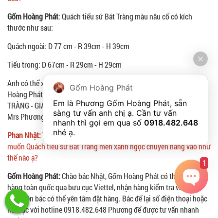
Gốm Hoàng Phát
: Quách tiểu sứ Bát Tràng màu nâu cổ có kích
thước như sau:
Quách ngoài: D 77 cm - R 39cm - H 39cm
Tiểu trong: D 67cm - R 29cm - H 29cm
Anh có thể xem trực tiếp Quách tiểu sành sứ Bát Tràng ở gốm sứ
Gốm Hoàng Phát
Hoàng Phát Phát tại showroom - SỐ 21 - XÓM 6 - GIANG CAO - BÁT
Em là Phương Gốm Hoàng Phát, sẵn 
TRÀNG - GIA LÂM - HÀ NỘI. Hotline tư vấn nhanh:
0918.482.648
sàng tư vấn anh chị ạ. Cần tư vấn 
Mrs Phương. Cảm ơn anh
nhanh thì gọi em qua số 
0918.482.648
nhé ạ. 
Phan Nhật:
Tôi ở Long An thì có chuyển hàng vào được không, tôi
muốn Quách tiểu sứ Bát Tràng men xanh ngọc chuyển hàng vào như
thế nào ạ?
1
Gốm Hoàng Phát:
Chào bác Nhật, Gốm Hoàng Phát có thể chuyển
hàng toàn quốc qua bưu cục Viettel, nhận hàng kiểm tra và thanh
toán nên bác có thể yên tâm đặt hàng. Bác để lại số điện thoại hoặc
liên lạc với hotline 0918.482.648 Phương để được tư vấn nhanh