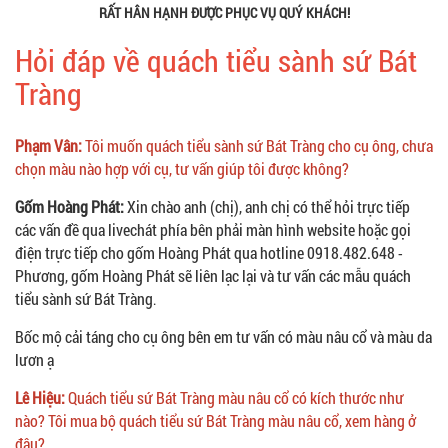
RẤT HÂN HẠNH ĐƯỢC PHỤC VỤ QUÝ KHÁCH!
Hỏi đáp về quách tiểu sành sứ Bát
Tràng
Phạm Vân:
Tôi muốn quách tiểu sành sứ Bát Tràng cho cụ ông, chưa
chọn màu nào hợp với cụ, tư vấn giúp tôi được không?
Gốm Hoàng Phát:
Xin chào anh (chị), anh chị có thể hỏi trực tiếp
các vấn đề qua livechát phía bên phải màn hình website hoặc gọi
điện trực tiếp cho gốm Hoàng Phát qua hotline 0918.482.648 -
Phương, gốm Hoàng Phát sẽ liên lạc lại và tư vấn các mẫu quách
tiểu sành sứ Bát Tràng
.
Bốc mộ cải táng cho cụ ông bên em tư vấn có màu nâu cổ và màu da
lươn ạ
Lê Hiệu:
Quách tiểu sứ Bát Tràng màu nâu cổ có kích thước như
nào? Tôi mua bộ quách tiểu sứ Bát Tràng màu nâu cổ, xem hàng ở
đâu?