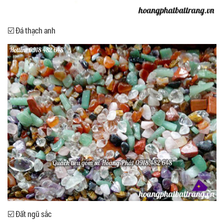
☑️ Đá thạch anh
☑️ Đất ngũ sắc