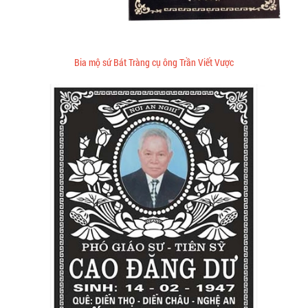
Bia mộ sứ Bát Tràng cụ ông Trần Viết Vược