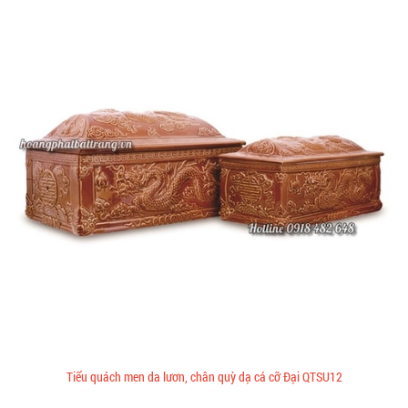
Tiểu quách men da lươn, chân quỳ dạ cá cỡ Đại QTSU12