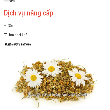
chuyển
Dịch vụ nâng cấp
☑️ Gối
☑️ Hoa nhài khô