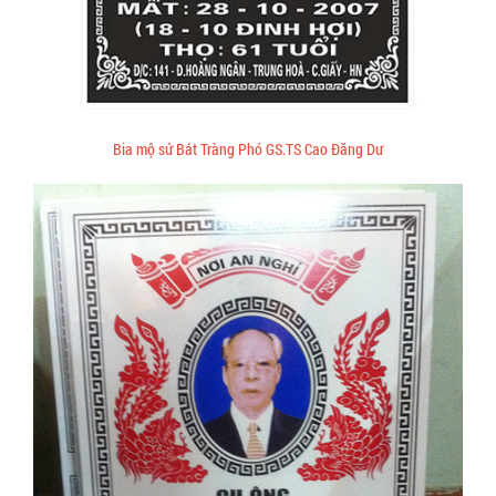
Bia mộ sứ Bát Tràng Phó GS.TS Cao Đăng Dư