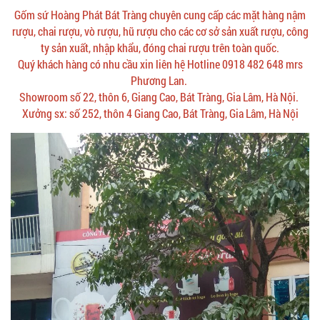
Gốm sứ Hoàng Phát Bát Tràng chuyên cung cấp các mặt hàng nậm
rượu, chai rượu, vò rượu, hũ rượu cho các cơ sở sản xuất rượu, công
ty sản xuất, nhập khẩu, đóng chai rượu trên toàn quốc.
Quý khách hàng có nhu cầu xin liên hệ Hotline 0918 482 648 mrs
Phương Lan.
Showroom số 22, thôn 6, Giang Cao, Bát Tràng, Gia Lâm, Hà Nội.
Xưởng sx: số 252, thôn 4 Giang Cao, Bát Tràng, Gia Lâm, Hà Nội