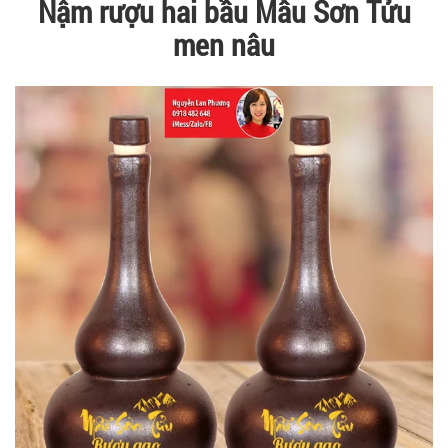
Nậm rượu hai bầu Mẫu Sơn Tửu
men nâu