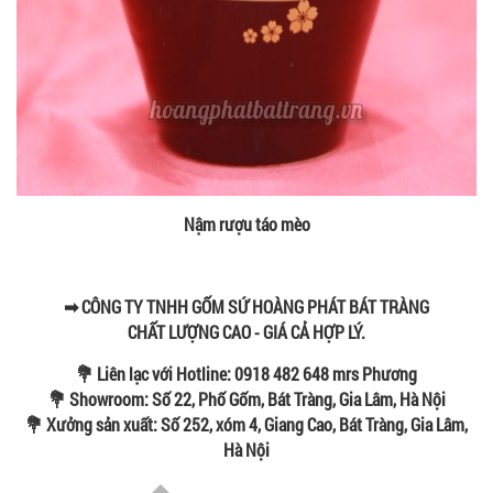
Nậm rượu táo mèo
➡ CÔNG TY TNHH GỐM SỨ HOÀNG PHÁT BÁT TRÀNG
CHẤT LƯỢNG CAO - GIÁ CẢ HỢP LÝ.
💐 Liên lạc với Hotline: 0918 482 648 mrs Phương
💐 Showroom: Số 22, Phố Gốm, Bát Tràng, Gia Lâm, Hà Nội
💐 Xưởng sản xuất: Số 252, xóm 4, Giang Cao, Bát Tràng, Gia Lâm,
Hà Nội