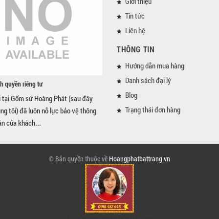
Giới thiệu
Tin tức
Liên hệ
THÔNG TIN
Hướng dẫn mua hàng
Danh sách đại lý
h quyền riêng tư
Blog
i tại Gốm sứ Hoàng Phát (sau đây
Trạng thái đơn hàng
úng tôi) đã luôn nỗ lực bảo vệ thông
ân của khách...
© Bản quyền thuộc về
Hoangphatbattrang.vn
Gốm sứ Hoàng Phát Bát Tràng