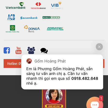
Gốm Hoàng Phát
Hotline: 0918 482 648
Em là Phương Gốm Hoàng Phát, sẵn 
sàng tư vấn anh chị ạ. Cần tư vấn 
nhanh thì gọi em qua số 
0918.482.648
© Bản quyền thuộc về
Hoangphatbattrang.vn
nhé ạ. 
1