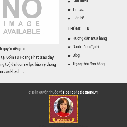
Giới thiệu
Tin tức
Liên hệ
THÔNG TIN
Hướng dẫn mua hàng
Danh sách đại lý
h quyền riêng tư
Blog
i tại Gốm sứ Hoàng Phát (sau đây
Trạng thái đơn hàng
úng tôi) đã luôn nỗ lực bảo vệ thông
ân của khách...
© Bản quyền thuộc về
Hoangphatbattrang.vn
Gốm sứ Hoàng Phát Bát Tràng