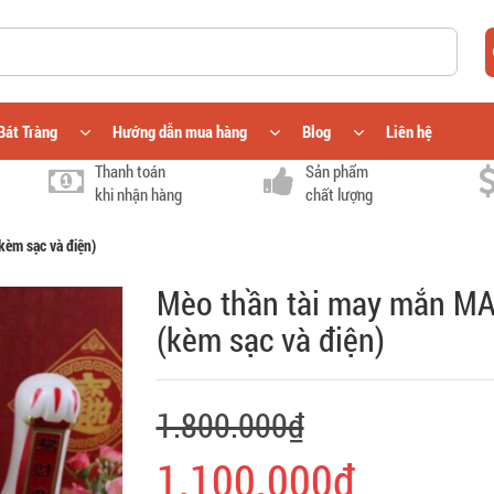
Bát Tràng
Hướng dẫn mua hàng
Blog
Liên hệ
Thanh toán
Sản phẩm
khi nhận hàng
chất lượng
èm sạc và điện)
Mèo thần tài may mắn M
(kèm sạc và điện)
1.800.000₫
1.100.000₫