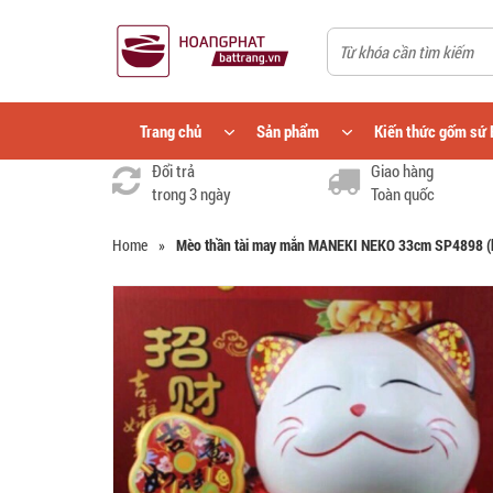
Trang chủ
Sản phẩm
Kiến thức gốm sứ 
Đổi trả
Giao hàng
trong 3 ngày
Toàn quốc
Home
»
Mèo thần tài may mắn MANEKI NEKO 33cm SP4898 (k