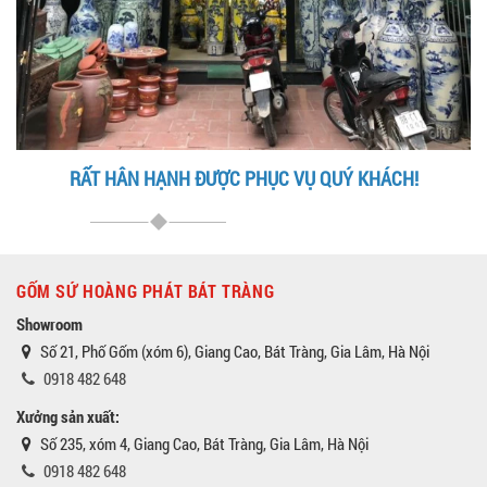
RẤT HÂN HẠNH ĐƯỢC PHỤC VỤ QUÝ KHÁCH!
GỐM SỨ HOÀNG PHÁT BÁT TRÀNG
Showroom
Số 21, Phố Gốm (xóm 6), Giang Cao, Bát Tràng, Gia Lâm, Hà Nội
0918 482 648
Xưởng sản xuất:
Số 235, xóm 4, Giang Cao, Bát Tràng, Gia Lâm, Hà Nội
0918 482 648