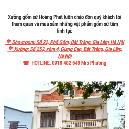
Xưởng gốm sứ Hoàng Phát luôn chào đón quý khách tới
tham quan và mua sắm những vật phẩm gốm sứ tâm
linh tại:
💐 Showroom: Số 22, Phố Gốm, Bát Tràng, Gia Lâm, Hà Nội
💐 Xưởng: Số 252, xóm 4, Giang Cao, Bát Tràng, Gia Lâm,
Hà Nội
☎ HOTLINE: 0918 482 648 Mrs Phương