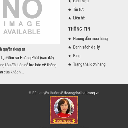
Giới thiệu
Tin tức
Liên hệ
THÔNG TIN
Hướng dẫn mua hàng
Danh sách đại lý
h quyền riêng tư
Blog
i tại Gốm sứ Hoàng Phát (sau đây
Trạng thái đơn hàng
úng tôi) đã luôn nỗ lực bảo vệ thông
ân của khách...
© Bản quyền thuộc về
Hoangphatbattrang.vn
Gốm sứ Hoàng Phát Bát Tràng