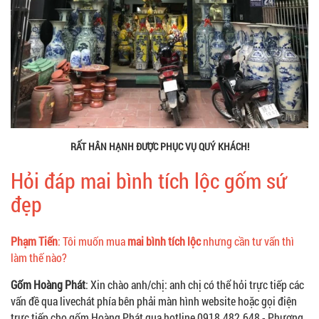
RẤT HÂN HẠNH ĐƯỢC PHỤC VỤ QUÝ KHÁCH!
Hỏi đáp mai bình tích lộc gốm sứ
đẹp
Phạm Tiến
: Tôi muốn mua
mai bình tích lộc
nhưng cần tư vấn thì
làm thế nào?
Gốm Hoàng Phát
: Xin chào anh/chị: anh chị có thể hỏi trực tiếp các
vấn đề qua livechát phía bên phải màn hình website hoặc gọi điện
trực tiếp cho gốm Hoàng Phát qua hotline 0918.482.648 - Phương,