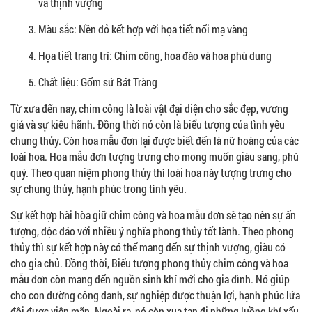
và thịnh vượng
Màu sắc: Nền đỏ kết hợp với họa tiết nổi mạ vàng
Họa tiết trang trí: Chim công, hoa đào và hoa phù dung
Chất liệu: Gốm sứ Bát Tràng
Từ xưa đến nay, chim công là loài vật đại diện cho sắc đẹp, vương
giả và sự kiêu hãnh. Đồng thời nó còn là biểu tượng của tình yêu
chung thủy. Còn hoa mẫu đơn lại được biết đến là nữ hoàng của các
loài hoa. Hoa mẫu đơn tượng trưng cho mong muốn giàu sang, phú
quý. Theo quan niệm phong thủy thì loài hoa này tượng trưng cho
sự chung thủy, hạnh phúc trong tình yêu.
Sự kết hợp hài hòa giữ chim công và hoa mẫu đơn sẽ tạo nên sự ấn
tượng, độc đáo với nhiều ý nghĩa phong thủy tốt lành. Theo phong
thủy thì sự kết hợp này có thể mang đến sự thịnh vượng, giàu có
cho gia chủ. Đồng thời, Biểu tượng phong thủy chim công và hoa
mẫu đơn còn mang đến nguồn sinh khí mới cho gia đình. Nó giúp
cho con đường công danh, sự nghiệp được thuận lợi, hạnh phúc lứa
đôi được viên mãn. Ngoài ra, nó còn xua tan đi những luồng khí xấu,