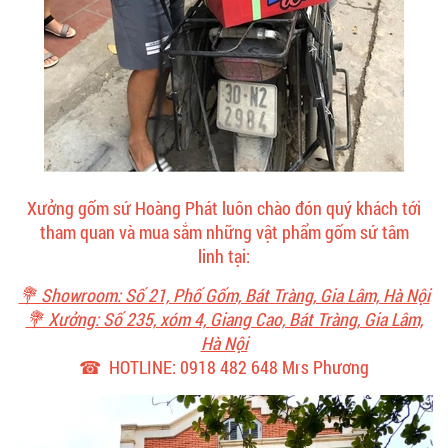
Xưởng gốm sứ Hoàng Phát luôn chào đón quý khách tới
tham quan và mua sắm những vật phẩm gốm sứ tâm
linh tại:
💐 Showroom: Số 21, Phố Gốm, Bát Tràng, Gia Lâm, Hà Nội
💐 Xưởng: Số 235, xóm 4, Giang Cao, Bát Tràng, Gia Lâm,
Hà Nội
☎ HOTLINE: 0918 482 648 Mrs Phương