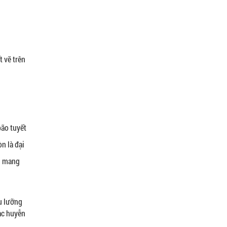
t vẽ trên
bão tuyết
n là đại
ng mang
ựu lưỡng
hạc huyễn