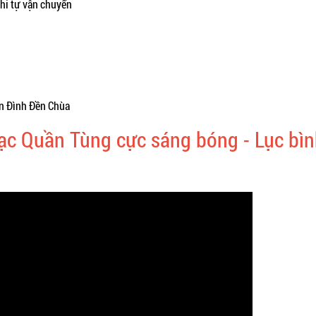
hi tự vận chuyển
ến Đình Đền Chùa
ạc Quần Tùng cực sáng bóng - Lục bìn