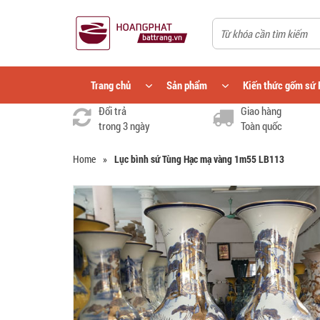
Trang chủ
Sản phẩm
Kiến thức gốm sứ 
Đổi trả
Giao hàng
trong 3 ngày
Toàn quốc
Home
»
Lục bình sứ Tùng Hạc mạ vàng 1m55 LB113