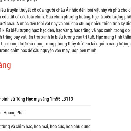
iều truyền thuyết cổ của người châu Á nhắc đến loài vật này và phú cho 
 tử của tất cả các loài chim. Sau chim phượng hoàng, hạc là biểu tượng ph
ời châu Á nhắc đến loài vật này và phú cho chúng nhiều thiên tính kỳ di
ó 4 kiểu biểu tượng hạc: hạc đen, hạc vàng, hạc trắng và hạc xanh, trong đó
trắng bay vút lên trời xanh là biểu tượng của trí tuệ. Hạc mang tinh thầ
của hạc cũng được sử dụng trong phong thủy để đem lại nguồn năng lượng
 tượng chim hạc để cầu nguyện vận may luôn bên mình.
ràng
c bình sứ Tùng Hạc mạ vàng 1m55 LB113
m Hoàng Phát
 tùng và chim hạc, hoa mai, hoa cúc, hoa phù dung