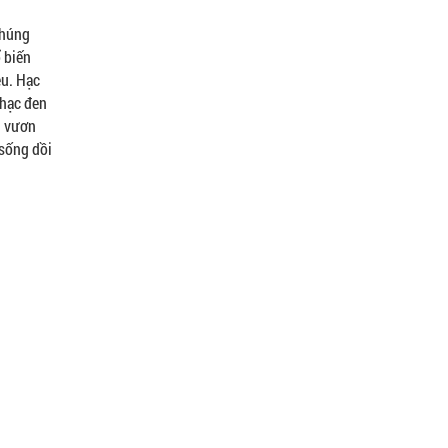
chúng
ổ biến
ệu. Hạc
 hạc đen
n vươn
 sống dồi