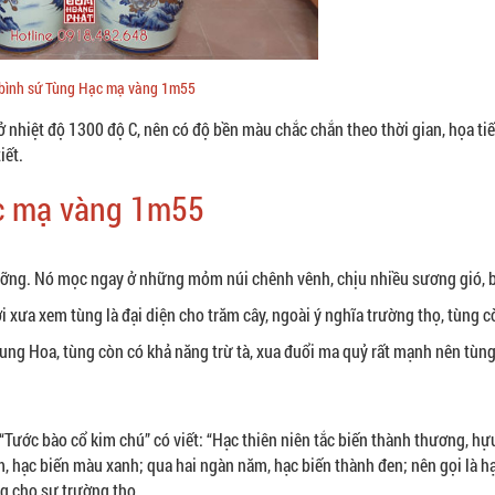
 bình sứ Tùng Hạc mạ vàng 1m55
 nhiệt độ 1300 độ C, nên có độ bền màu chắc chắn theo thời gian, họa tiế
iết.
ạc mạ vàng 1m55
dưỡng. Nó mọc ngay ở những mỏm núi chênh vênh, chịu nhiều sương gió, 
xưa xem tùng là đại diện cho trăm cây, ngoài ý nghĩa trường thọ, tùng cò
Trung Hoa, tùng còn có khả năng trừ tà, xua đuổi ma quỷ rất mạnh nên tù
 “Tước bào cổ kim chú” có viết: “Hạc thiên niên tắc biến thành thương, h
ăm, hạc biến màu xanh; qua hai ngàn năm, hạc biến thành đen; nên gọi là 
ng cho sự trường thọ.