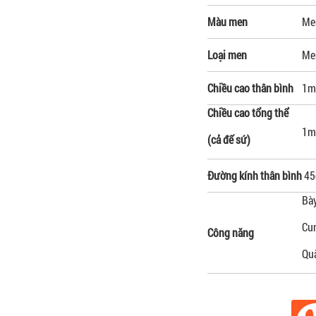
Màu men
Me
Loại men
Me
Chiều cao thân bình
1m
Chiều cao tổng thể
1m
(cả đế sứ)
Đường kính thân bình
45
Bày
Cun
Công năng
Quà