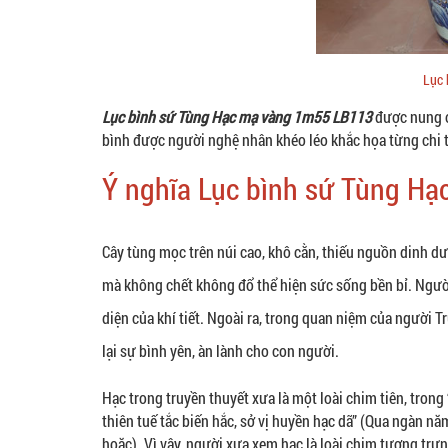
Lục
Lục bình sứ Tùng Hạc mạ vàng 1m55 LB113
được nung ở
bình được người nghệ nhân khéo léo khắc họa từng chi t
Ý nghĩa Lục bình sứ Tùng H
Cây tùng mọc trên núi cao, khô cằn, thiếu nguồn dinh 
mà không chết không đổ thể hiện sức sống bền bỉ. Người 
diện của khí tiết. Ngoài ra, trong quan niệm của người 
lại sự bình yên, àn lành cho con người.
Hạc trong truyền thuyết xưa là một loài chim tiên, trong
thiên tuế tắc biến hắc, sở vị huyền hạc dã” (Qua ngàn n
hoặc). Vì vậy, người xưa xem hạc là loài chim tượng trư