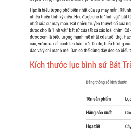
Hạc là biểu tượng phổ biến nhất của sự may mắn. Rất nh
nhiều thiên tính kỳ diệu. Hạc được cho là "linh vật" bất
nhất của sự may mắn. Rất nhiều truyền thuyết cổ của ngư
được cho là "linh vật" bất tử của tất cả các loài chim. C
được xem là biểu tượng mạnh mẽ nhất của tuổi thọ. Hach 
cao, vươn xa cất cánh lên bầu trời. Do đó, biểu tượng 
dào và ý chí mạnh mẽ. Bạn có thể dùng dây đeo có biểu
Kích thước lục bình sứ Bát T
Bảng thông số kích thước
Tên sản phẩm
Lụ
Hãng sản xuất
Gố
Họa tiết
Cây