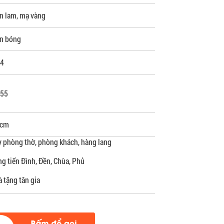
n lam, mạ vàng
n bóng
4
55
cm
 phòng thờ, phòng khách, hàng lang
g tiến Đình, Đền, Chùa, Phủ
 tặng tân gia