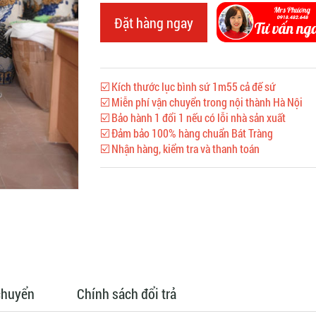
Đặt hàng ngay
☑️ Kích thước lục bình sứ 1m55 cả đế sứ
☑️ Miễn phí vận chuyển trong nội thành Hà Nội
☑️ Bảo hành 1 đổi 1 nếu có lỗi nhà sản xuất
☑️ Đảm bảo 100% hàng chuẩn Bát Tràng
☑️ Nhận hàng, kiểm tra và thanh toán
chuyển
Chính sách đổi trả