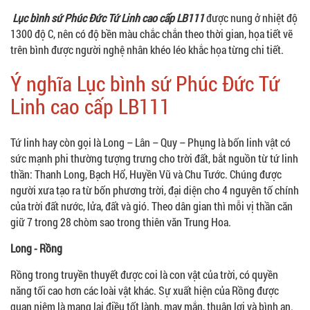
Lục bình sứ Phúc Đức Tứ Linh cao cấp LB111
được nung ở nhiệt độ
1300 độ C, nên có độ bền màu chắc chắn theo thời gian, họa tiết vẽ
trên bình được người nghệ nhân khéo léo khắc họa từng chi tiết.
Ý nghĩa Lục bình sứ Phúc Đức Tứ
Linh cao cấp LB111
Tứ linh hay còn gọi là Long – Lân – Quy – Phụng là bốn linh vật có
sức mạnh phi thường tượng trưng cho trời đất, bắt nguồn từ tứ linh
thần: Thanh Long, Bạch Hổ, Huyền Vũ và Chu Tước. Chúng được
người xưa tạo ra từ bốn phương trời, đại diện cho 4 nguyên tố chính
của trời đất nước, lửa, đất và gió. Theo dân gian thì mỗi vị thần căn
giữ 7 trong 28 chòm sao trong thiên văn Trung Hoa.
Long - Rồng
Rồng trong truyền thuyết được coi là con vật của trời, có quyền
năng tối cao hơn các loài vật khác. Sự xuất hiện của Rồng được
quan niệm là mang lại điều tốt lành, may mắn, thuận lợi và bình an.