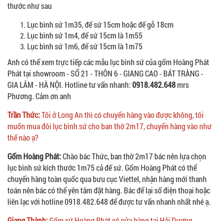
thước như sau
Lục bình sứ 1m35, đế sứ 15cm hoặc đế gỗ 18cm
Lục bình sứ 1m4, đế sứ 15cm là 1m55
Lục bình sứ 1m6, đế sứ 15cm là 1m75
Anh có thể xem trực tiếp các mẫu lục bình sứ của gốm Hoàng Phát
Phát tại showroom - SỐ 21 - THÔN 6 - GIANG CAO - BÁT TRÀNG -
GIA LÂM - HÀ NỘI. Hotline tư vấn nhanh:
0918.482.648
mrs
Phương. Cảm ơn anh
Trần Thức:
Tôi ở Long An thì có chuyển hàng vào được không, tôi
muốn mua đôi lục bình sứ cho ban thờ 2m17, chuyển hàng vào như
thế nào ạ?
Gốm Hoàng Phát:
Chào bác Thức, ban thờ 2m17 bác nên lựa chọn
lục bình sứ kích thước 1m75 cả đế sứ. Gốm Hoàng Phát có thể
chuyển hàng toàn quốc qua bưu cục Viettel, nhận hàng mới thanh
toán nên bác có thể yên tâm đặt hàng. Bác để lại số điện thoại hoặc
liên lạc với hotline 0918.482.648 để được tư vấn nhanh nhất nhé ạ.
Giang Thành:
Gốm sứ Hoàng Phát có cửa hàng tại Hải Dương