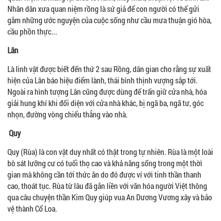
Nhân dân xưa quan niệm rồng là sứ giả để con người có thể gửi
gắm những ước nguyện của cuộc sống như cầu mưa thuận gió hòa,
cầu phồn thực...
Lân
Là linh vật được biết đến thứ 2 sau Rồng, dân gian cho rằng sự xuất
hiện của Lân báo hiệu điểm lành, thái bình thịnh vượng sắp tới.
Ngoài ra hình tượng Lân cũng được dùng để trấn giữ cửa nhà, hóa
giải hung khí khi đối diện với cửa nhà khác, bị ngã ba, ngã tư, góc
nhọn, đường vòng chiểu thẳng vào nhà.
Quy
Quy (Rùa) là con vật duy nhất có thật trong tự nhiên. Rùa là một loài
bò sát lưỡng cư có tuổi thọ cao và khả năng sống trong một thời
gian mà không cần tới thức ăn do đó được ví với tinh thần thanh
cao, thoát tục. Rùa từ lâu đã gắn liền với văn hóa người Việt thông
qua câu chuyện thần Kim Quy giúp vua An Dương Vương xây và bảo
vệ thành Cổ Loa.