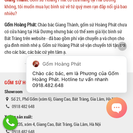
không, tôi muốn mua lục bình sứ vẽ tứ quý men rạn đắp nổi giá bao
nhiêu?
Gốm Hoàng Phát:
Chào bác Giang Thành, gốm sứ Hoàng Phát chưa
có cửa hàng tại Hải Dương nhưng bác có thể xem giá lộc bình sứ
Bát Tràng trên website - đã bao gồm phí vận chuyển ạ và chọn cho
gia đình mình nhé ạ. Gốm sứ Hoàng Phát sẽ vận chuyển tới tận nơi
cho các bác, các bác cứ yên tâm ạ.
Gốm Hoàng Phát
Chào các bác, em là Phương của Gốm 
Hoàng Phát. Hotline tư vấn nhanh 
GỐM SỨ HOÀNG PHÁT BÁT TRÀNG
0918.482.648
Showroom
Số 21, Phố Gốm (xóm 6), Giang Cao, Bát Tràng, Gia Lâm, Hà Nội
0918 482 648
Xưởng sản xuất:
Số 235, xóm 4, Giang Cao, Bát Tràng, Gia Lâm, Hà Nội
0918 482 648