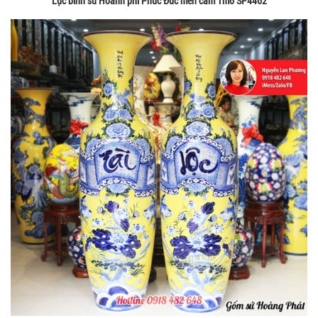
Lục bình sứ Hoành phi Phúc Đức men cam 1m6 SP4462