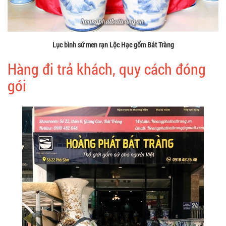
Lục bình sứ men rạn Lộc Hạc gốm Bát Tràng
Hàng đi trả khách, quy cách đóng
gói