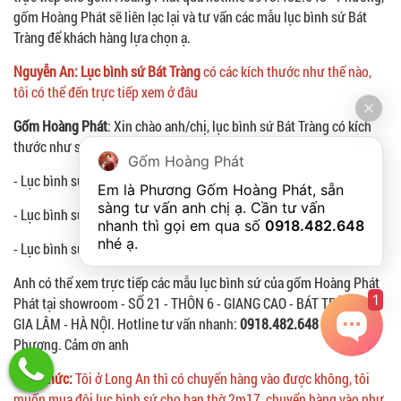
gốm Hoàng Phát sẽ liên lạc lại và tư vấn các mẫu lục bình sứ Bát
Tràng để khách hàng lựa chọn ạ.
Nguyễn An: Lục bình sứ Bát Tràng
có các kích thước như thế nào,
tôi có thể đến trực tiếp xem ở đâu
Gốm Hoàng Phát
: Xin chào anh/chị, lục bình sứ Bát Tràng có kích
thước như sau
Gốm Hoàng Phát
- Lục bình sứ 1m35, đế sứ 15cm hoặc đế gỗ 18cm
Em là Phương Gốm Hoàng Phát, sẵn 
sàng tư vấn anh chị ạ. Cần tư vấn 
- Lục bình sứ 1m4, đế sứ 15cm là 1m55
nhanh thì gọi em qua số 
0918.482.648
nhé ạ. 
- Lục bình sứ 1m6, đế sứ 15cm là 1m75
Anh có thể xem trực tiếp các mẫu lục bình sứ của gốm Hoàng Phát
1
Phát tại showroom - SỐ 21 - THÔN 6 - GIANG CAO - BÁT TRÀNG -
GIA LÂM - HÀ NỘI. Hotline tư vấn nhanh:
0918.482.648
mrs
Phương. Cảm ơn anh
Trần Thức:
Tôi ở Long An thì có chuyển hàng vào được không, tôi
muốn mua đôi lục bình sứ cho ban thờ 2m17, chuyển hàng vào như