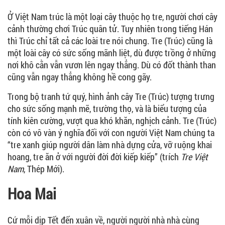
Ở Việt Nam trúc là một loại cây thuộc họ tre, người chơi cây
cảnh thường chơi Trúc quân tử. Tuy nhiên trong tiếng Hán
thì Trúc chỉ tất cả các loài tre nói chung. Tre (Trúc) cũng là
một loài cây có sức sống mãnh liệt, dù được trồng ở những
nơi khô cằn vẫn vươn lên ngay thẳng. Dù có đốt thành than
cũng vẫn ngay thẳng không hề cong gãy.
Trong bộ tranh tứ quý, hình ảnh cây Tre (Trúc) tượng trưng
cho sức sống mạnh mẽ, trường thọ, và là biểu tượng của
tính kiên cường, vượt qua khó khăn, nghịch cảnh. Tre (Trúc)
còn có vô vàn ý nghĩa đối với con người Việt Nam chúng ta
“tre xanh giúp người dân làm nhà dựng cửa, vỡ ruộng khai
hoang, tre ăn ở với người đời đời kiếp kiếp” (trích
Tre Việt
Nam
, Thép Mới).
Hoa Mai
Cứ mỗi dịp Tết đến xuân về, người người nhà nhà cùng