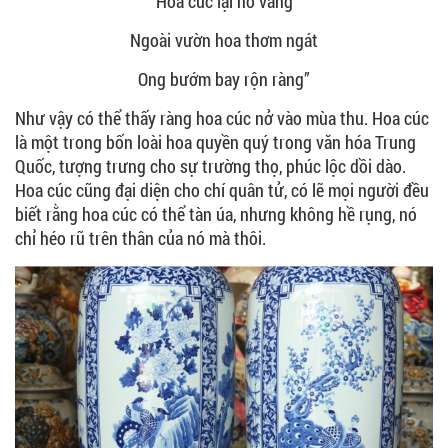
Hoa cúc lại nở vàng
Ngoài vườn hoa thơm ngát
Ong bướm bay rộn ràng”
Như vậy có thể thấy ràng hoa cúc nở vào mùa thu. Hoa cúc
là một trong bốn loài hoa quyền quý trong văn hóa Trung
Quốc, tượng trưng cho sự trường thọ, phúc lộc dồi dào.
Hoa cúc cũng đại diện cho chí quân tử, có lẽ mọi người đều
biết rằng hoa cúc có thể tàn úa, nhưng không hề rụng, nó
chỉ héo rũ trên thân của nó mà thôi.