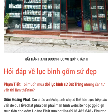
RẤT HÂN HẠNH ĐƯỢC PHỤC VỤ QUÝ KHÁCH!
Hỏi đáp về lục bình gốm sứ đẹp
Phạm Tiến
: Tôi muốn mua
đôi lục bình sứ Bát Tràng
nhưng cần tư
vấn thì làm thế nào?
Gốm Hoàng Phát
: Xin chào anh/chị: anh chị có thể hỏi trực tiếp các
vấn đề qua livechát phía bên phải màn hình website hoặc gọi điện
trực tiếp cho gốm Hoàng Phát qua hotline 0918.482.648 - Phương,