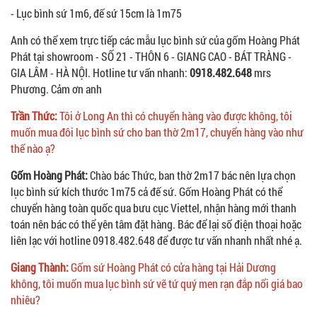
- Lục bình sứ 1m6, đế sứ 15cm là 1m75
Anh có thể xem trực tiếp các mẫu lục bình sứ của gốm Hoàng Phát
Phát tại showroom - SỐ 21 - THÔN 6 - GIANG CAO - BÁT TRÀNG -
GIA LÂM - HÀ NỘI. Hotline tư vấn nhanh:
0918.482.648
mrs
Phương. Cảm ơn anh
Trần Thức:
Tôi ở Long An thì có chuyển hàng vào được không, tôi
muốn mua đôi lục bình sứ cho ban thờ 2m17, chuyển hàng vào như
thế nào ạ?
Gốm Hoàng Phát:
Chào bác Thức, ban thờ 2m17 bác nên lựa chọn
lục bình sứ kích thước 1m75 cả đế sứ. Gốm Hoàng Phát có thể
chuyển hàng toàn quốc qua bưu cục Viettel, nhận hàng mới thanh
toán nên bác có thể yên tâm đặt hàng. Bác để lại số điện thoại hoặc
liên lạc với hotline 0918.482.648 để được tư vấn nhanh nhất nhé ạ.
Giang Thành:
Gốm sứ Hoàng Phát có cửa hàng tại Hải Dương
không, tôi muốn mua lục bình sứ vẽ tứ quý men rạn đắp nổi giá bao
nhiêu?