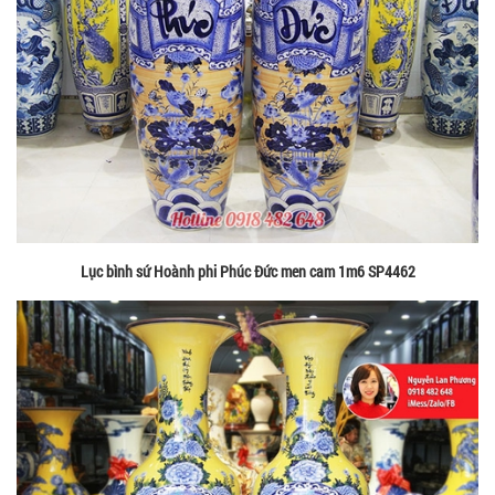
Lục bình sứ Hoành phi Phúc Đức men cam 1m6 SP4462