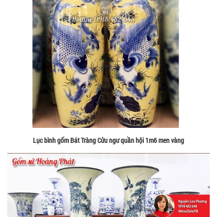
Lục bình gốm Bát Tràng Cửu ngư quần hội 1m6 men vàng