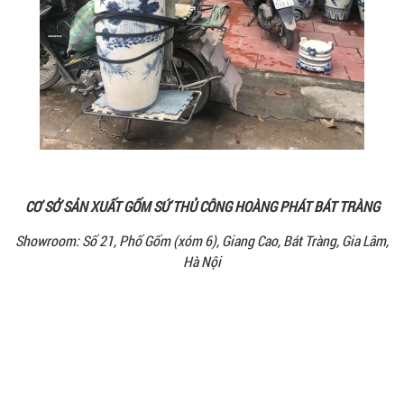
CƠ SỞ SẢN XUẤT GỐM SỨ THỦ CÔNG HOÀNG PHÁT BÁT TRÀNG
Showroom: Số 21, Phố Gốm (xóm 6), Giang Cao, Bát Tràng, Gia Lâm,
Hà Nội