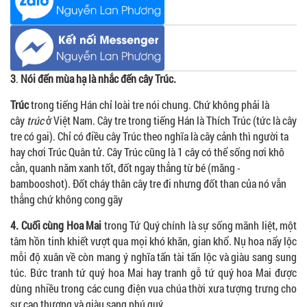
3
.
Nói đến mùa hạ là nhắc đến cây Trúc.
Trúc
trong tiếng Hán chỉ loài tre nói chung. Chứ không phải là
cây
trúc
ở Việt Nam. Cây tre trong tiếng Hán là Thích Trúc (tức là cây
tre có gai). Chỉ có điều cây Trúc theo nghĩa là cây cảnh thì người ta
hay chơi Trúc Quân tử. Cây Trúc cũng là 1 cây có thể sống nơi khô
cằn, quanh năm xanh tốt, đốt ngay thẳng từ bé (măng -
bambooshot). Đốt cháy thân cây tre đi nhưng đốt than của nó vẫn
thẳng chứ không cong gãy
4.
Cuối cùng Hoa Mai
trong Tứ Quý chính là sự sống mãnh liệt, một
tâm hồn tinh khiết vượt qua mọi khó khăn, gian khổ. Nụ hoa nẩy lộc
mỗi độ xuân về còn mang ý nghĩa tấn tài tấn lộc và giàu sang sung
túc. Bức tranh tứ quý hoa Mai hay tranh gỗ tứ quý hoa Mai được
dùng nhiều trong các cung điện vua chúa thời xưa tượng trưng cho
sự cao thượng và giàu sang phú quý.