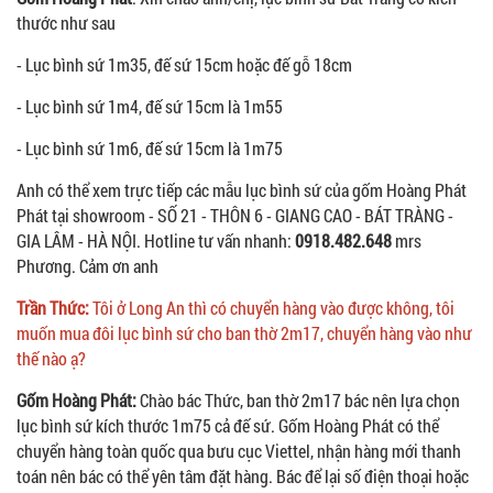
thước như sau
- Lục bình sứ 1m35, đế sứ 15cm hoặc đế gỗ 18cm
- Lục bình sứ 1m4, đế sứ 15cm là 1m55
- Lục bình sứ 1m6, đế sứ 15cm là 1m75
Anh có thể xem trực tiếp các mẫu lục bình sứ của gốm Hoàng Phát
Phát tại showroom - SỐ 21 - THÔN 6 - GIANG CAO - BÁT TRÀNG -
GIA LÂM - HÀ NỘI. Hotline tư vấn nhanh:
0918.482.648
mrs
Phương. Cảm ơn anh
Trần Thức:
Tôi ở Long An thì có chuyển hàng vào được không, tôi
muốn mua đôi lục bình sứ cho ban thờ 2m17, chuyển hàng vào như
thế nào ạ?
Gốm Hoàng Phát:
Chào bác Thức, ban thờ 2m17 bác nên lựa chọn
lục bình sứ kích thước 1m75 cả đế sứ. Gốm Hoàng Phát có thể
chuyển hàng toàn quốc qua bưu cục Viettel, nhận hàng mới thanh
toán nên bác có thể yên tâm đặt hàng. Bác để lại số điện thoại hoặc