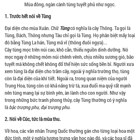
Mùa đông, ngàn cành tùng tuyết phủ như ngọc.
1. Trước hết nói về Tùng
Đại diện cho mùa Xuân. Chữ
Tùng
có nghĩa là cây Thông. Ta gọi là
Tùng, Bách, Thông nhưng Tàu chỉ gọi là Tùng. Họ phân biệt mấy loại
đó bằng Tùng La hán, Tùng mã vĩ (thông đuôi ngựa)...
Cây tùng mọc trên núi cao, khô cằn, thiếu nguồn dinh dưỡng. Nó
mọc ngay ở những mỏm núi chênh vênh, chịu nhiều sương gió, bão
tuyết mà không chết không đổ thể hiện sức sống bền bỉ. Người xưa
xem tùng là đại diện cho trăm cây, ngoài ý nghĩa trường thọ, tùng
còn là đại diện của khí tiết. Ngoài ra, trong quan niệm của người
Trung Hoa, tùng còn có khả năng trừ tà, xua đuổi ma quỷ rất mạnh
nên tùng mang lại sự bình yên, àn lành cho con người. Như vậy
trong những bức tranh phong thủy, cây Tùng thường có ý nghĩa
là
bậc trượng phu, đại trượng phu.
2. Nói về Cúc, tức là mùa thu.
Về hoa, các văn nhân Trung Quốc thường gán cho từng loại hoa một
đức tính, một ý nghĩa tượng trưng văn học nào đó, và các họa sĩ đã