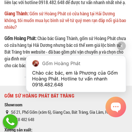
liên lạc với hotline 0918.482.648 để được tư vấn nhanh nhất nhé ạ.
Giang Thành:
Gốm sứ Hoàng Phát có cửa hàng tại Hải Dương
không, tôi muốn mua lục bình sứ vẽ tứ quý men rạn đắp nổi giá bao
nhiêu?
Gốm Hoàng Phát:
Chào bác Giang Thành, gốm sứ Hoàng Phát chưa
có cửa hàng tại Hải Dương nhưng bác có thể xem giá lộc bình sứ
Bát Tràng trên website - đã bao gồm phí vận chuyển ạ và chọn cho
gia đình mình nhé ạ. Gốm sứ Hoàng Phát sẽ vận chuyển tới tận nơi
Gốm Hoàng Phát
cho các bác, các bác cứ yên tâm ạ.
Chào các bác, em là Phương của Gốm 
Hoàng Phát. Hotline tư vấn nhanh 
0918.482.648
GỐM SỨ HOÀNG PHÁT BÁT TRÀNG
Showroom
Số 21, Phố Gốm (xóm 6), Giang Cao, Bát Tràng, Gia Lâm, Hà Nội
0918 482 648
Xưởng sản xuất: