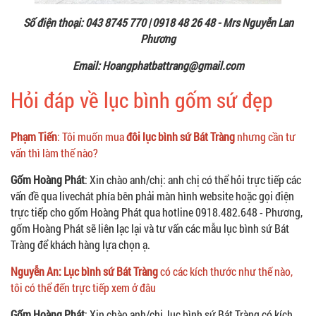
Số điện thoại: 043 8745 770 | 0918 48 26 48 - Mrs Nguyễn Lan
Phương
Email: Hoangphatbattrang@gmail.com
Hỏi đáp về lục bình gốm sứ đẹp
Phạm Tiến
: Tôi muốn mua
đôi lục bình sứ Bát Tràng
nhưng cần tư
vấn thì làm thế nào?
Gốm Hoàng Phát
: Xin chào anh/chị: anh chị có thể hỏi trực tiếp các
vấn đề qua livechát phía bên phải màn hình website hoặc gọi điện
trực tiếp cho gốm Hoàng Phát qua hotline 0918.482.648 - Phương,
gốm Hoàng Phát sẽ liên lạc lại và tư vấn các mẫu lục bình sứ Bát
Tràng để khách hàng lựa chọn ạ.
Nguyễn An: Lục bình sứ Bát Tràng
có các kích thước như thế nào,
tôi có thể đến trực tiếp xem ở đâu
Gốm Hoàng Phát
: Xin chào anh/chị, lục bình sứ Bát Tràng có kích