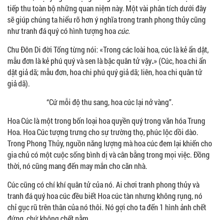
tiếp thu toàn bộ những quan niệm này. Một vài phân tích dưới đây
sẽ giúp chúng ta hiểu rõ hơn ý nghĩa trong tranh phong thủy cũng
như tranh đá quý có hình tượng hoa
cúc
.
Chu Đôn Di đời Tống từng nói: «Trong các loài hoa, cúc là kẻ ẩn dật,
mẫu đơn là kẻ phú quý và sen là bậc quân tử vậy
.
» (Cúc, hoa chi ẩn
dật giả dã; mẫu đơn, hoa chi phú quý giả dã; liên, hoa chi quân tử
giả dã).
“Cứ mỗi độ thu sang, hoa cúc lại nở vàng”.
Hoa Cúc là một trong bốn loại hoa quyền quý trong văn hóa Trung
Hoa. Hoa Cúc tượng trưng cho sự trường thọ, phúc lộc dồi dào.
Trong Phong Thủy, nguồn năng lượng mà hoa cúc đem lại khiến cho
gia chủ có một cuộc sống bình dị và cân bằng trong mọi việc. Đồng
thời, nó cũng mang đến may mắn cho căn nhà.
Cúc cũng có chí khí quân tử của nó. Ai chơi tranh phong thủy và
tranh đá quý hoa cúc đều biết Hoa cúc tàn nhưng không rụng, nó
chỉ gục rũ trên thân của nó thôi. Nó gợi cho ta đến 1 hình ảnh chết
đứng, chứ không chết nằm.