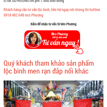
☑️ ĐẾ GỖ HƯƠNG chi phí 1.500.000 đồng
Khách hàng cần tư vấn lộc bình, liên hệ ngay với chúng tôi hotline
0918 482 648 mrs Phương
Bấm để nhận tư vấn từ Mrs Phương
Quý khách tham khảo sản phẩm
lộc bình men rạn đắp nổi khác