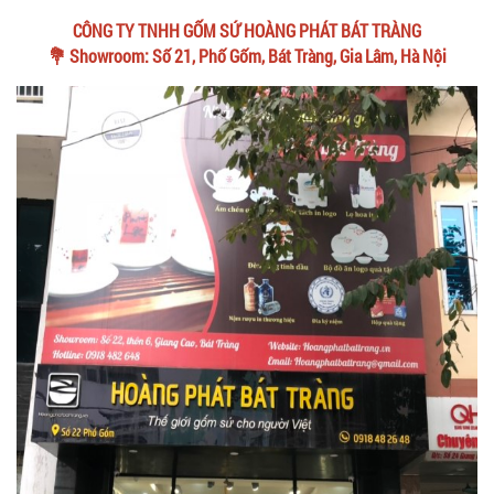
CÔNG TY TNHH GỐM SỨ HOÀNG PHÁT BÁT TRÀNG
💐 Showroom: Số 21, Phố Gốm, Bát Tràng, Gia Lâm, Hà Nội