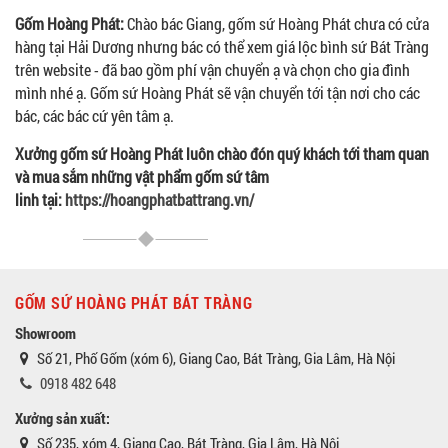
Gốm Hoàng Phát:
Chào bác Giang, gốm sứ Hoàng Phát chưa có cửa
hàng tại Hải Dương nhưng bác có thể xem giá lộc bình sứ Bát Tràng
trên website - đã bao gồm phí vận chuyển ạ và chọn cho gia đình
mình nhé ạ. Gốm sứ Hoàng Phát sẽ vận chuyển tới tận nơi cho các
bác, các bác cứ yên tâm ạ.
Xưởng gốm sứ Hoàng Phát luôn chào đón quý khách tới tham quan
và mua sắm những vật phẩm gốm sứ tâm
linh tại:
https://hoangphatbattrang.vn/
GỐM SỨ HOÀNG PHÁT BÁT TRÀNG
Showroom
Số 21, Phố Gốm (xóm 6), Giang Cao, Bát Tràng, Gia Lâm, Hà Nội
0918 482 648
Xưởng sản xuất:
Số 235, xóm 4, Giang Cao, Bát Tràng, Gia Lâm, Hà Nội