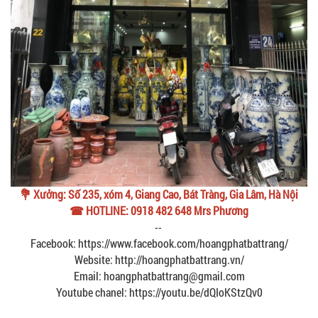
💐 Xưởng: Số 235, xóm 4, Giang Cao, Bát Tràng, Gia Lâm, Hà Nội
☎ HOTLINE: 0918 482 648 Mrs Phương
--
Facebook: https://www.facebook.com/hoangphatbattrang/
Website: http://hoangphatbattrang.vn/
Email: hoangphatbattrang@gmail.com
Youtube chanel: https://youtu.be/dQIoKStzQv0