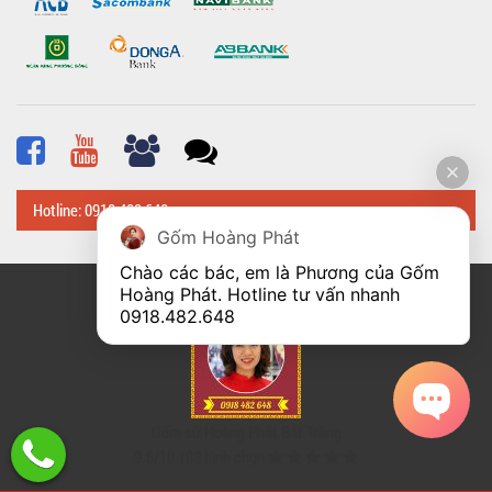
Hotline: 0918 482 648
Gốm Hoàng Phát
Chào các bác, em là Phương của Gốm 
Hoàng Phát. Hotline tư vấn nhanh 
© Bản quyền thuộc về
Hoangphatbattrang.vn
0918.482.648
Gốm sứ Hoàng Phát Bát Tràng
9.6
/
10
188
bình chọn