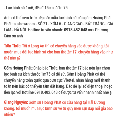
- Lục bình sứ 1m6, đế sứ 15cm là 1m75
Anh có thể xem trực tiếp các mẫu lục bình sứ của gốm Hoàng Phát
Phát tại showroom - SỐ 21 - XÓM 6 - GIANG CAO - BÁT TRÀNG - GIA
LÂM - HÀ NỘI. Hotline tư vấn nhanh:
0918.482.648
mrs Phương.
Cảm ơn anh
Trần Thức:
Tôi ở Long An thì có chuyển hàng vào được không, tôi
muốn mua đôi lục bình sứ cho ban thờ 2m17, chuyển hàng vào như
thế nào ạ?
Gốm Hoàng Phát:
Chào bác Thức, ban thờ 2m17 bác nên lựa chọn
lục bình sứ kích thước 1m75 cả đế sứ. Gốm Hoàng Phát có thể
chuyển hàng toàn quốc qua bưu cục Viettel, nhận hàng mới thanh
toán nên bác có thể yên tâm đặt hàng. Bác để lại số điện thoại hoặc
liên lạc với hotline 0918.482.648 để được tư vấn nhanh nhất nhé ạ.
Giang Nguyễn:
Gốm sứ Hoàng Phát có cửa hàng tại Hải Dương
không, tôi muốn mua lục bình sứ vẽ tứ quý men rạn đắp nổi giá bao
nhiêu?