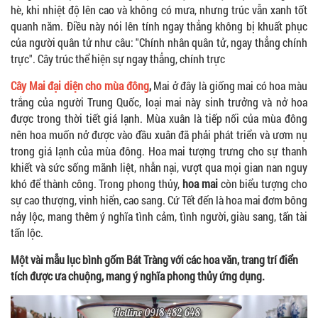
hè, khi nhiệt độ lên cao và không có mưa, nhưng trúc vẫn xanh tốt
quanh năm. Điều này nói lên tính ngay thẳng không bị khuất phục
của người quân tử như câu: "Chính nhân quân tử, ngay thẳng chính
trực". Cây trúc thể hiện sự ngay thẳng, chính trực
Cây Mai đại diện cho mùa đông
,
Mai ở đây là giống mai có hoa màu
trắng của người Trung Quốc, loại mai này sinh trưởng và nở hoa
được trong thời tiết giá lạnh. Mùa xuân là tiếp nối của mùa đông
nên hoa muốn nở được vào đầu xuân đã phải phát triển và ươm nụ
trong giá lạnh của mùa đông. Hoa mai tượng trưng cho sự thanh
khiết và sức sống mãnh liệt, nhẫn nại, vượt qua mọi gian nan nguy
khó để thành công. Trong phong thủy,
hoa mai
còn biểu tượng cho
sự cao thượng, vinh hiển, cao sang. Cứ Tết đến là hoa mai đơm bông
nảy lộc, mang thêm ý nghĩa tình cảm, tình người, giàu sang, tấn tài
tấn lộc.
Một vài mẫu lục bình gốm Bát Tràng với các hoa văn, trang trí điển
tích được ưa chuộng, mang ý nghĩa phong thủy ứng dụng.