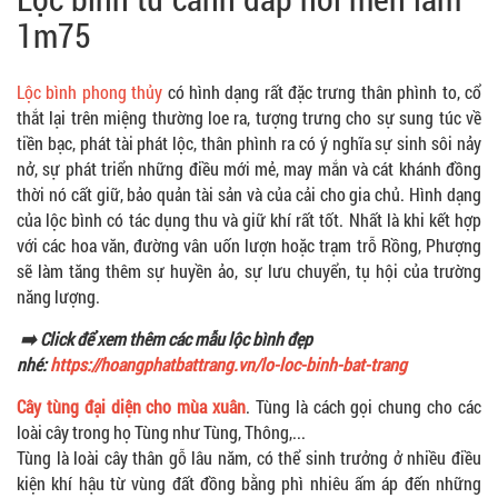
1m75
Lộc bình phong thủy
có hình dạng rất đặc trưng thân phình to, cổ
thắt lại trên miệng thường loe ra, tượng trưng cho sự sung túc về
tiền bạc, phát tài phát lộc, thân phình ra có ý nghĩa sự sinh sôi nảy
nở, sự phát triển những điều mới mẻ, may mắn và cát khánh đồng
thời nó cất giữ, bảo quản tài sản và của cải cho gia chủ. Hình dạng
của lộc bình có tác dụng thu và giữ khí rất tốt. Nhất là khi kết hợp
với các hoa văn, đường vân uốn lượn hoặc trạm trỗ Rồng, Phượng
sẽ làm tăng thêm sự huyền ảo, sự lưu chuyển, tụ hội của trường
năng lượng.
➡️ Click để xem thêm các mẫu lộc bình đẹp
nhé:
https://hoangphatbattrang.vn/lo-loc-binh-bat-trang
Cây tùng đại diện cho mùa xuân
. Tùng là cách gọi chung cho các
loài cây trong họ Tùng như Tùng, Thông,...
Tùng là loài cây thân gỗ lâu năm, có thể sinh trưởng ở nhiều điều
kiện khí hậu từ vùng đất đồng bằng phì nhiêu ấm áp đến những