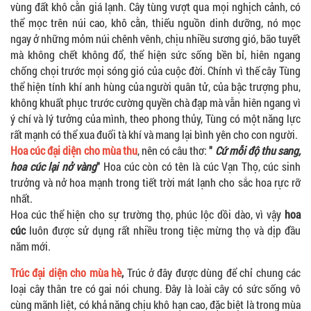
vùng đất khô cằn giá lạnh. Cây tùng vượt qua mọi nghịch cảnh, có
thể mọc trên núi cao, khô cằn, thiếu nguồn dinh dưỡng, nó mọc
ngay ở những mỏm núi chênh vênh, chịu nhiều sương gió, bão tuyết
mà không chết không đổ, thể hiện sức sống bền bỉ, hiên ngang
chống chọi trước mọi sóng gió của cuộc đời. Chính vì thế cây Tùng
thể hiện tính khí anh hùng của người quân tử, của bậc trượng phu,
không khuất phục trước cường quyền chà đạp mà vẫn hiên ngang vì
ý chí và lý tưởng của mình, theo phong thủy, Tùng có một năng lực
rất mạnh có thể xua đuổi tà khí và mang lại bình yên cho con người.
Hoa cúc đại diện cho mùa thu
, nên có câu thơ:
"
Cứ mỗi độ thu sang,
hoa cúc lại nở vàng
"
Hoa cúc còn có tên là cúc Vạn Thọ, cúc sinh
trưởng và nở hoa mạnh trong tiết trời mát lạnh cho sắc hoa rực rỡ
nhất.
Hoa cúc thể hiện cho sự trường thọ, phúc lộc dồi dào, vì vậy
hoa
cúc
luôn được sử dụng rất nhiều trong tiệc mừng thọ và dịp đầu
năm mới.
Trúc đại diện cho mùa hè
,
Trúc ở đây được dùng để chỉ chung các
loại cây thân tre có gai nói chung. Đây là loài cây có sức sống vô
cùng mãnh liệt, có khả năng chịu khô hạn cao, đặc biệt là trong mùa