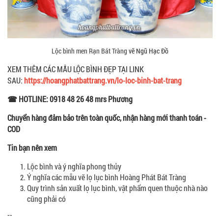
Lộc bình men Rạn Bát Tràng
vẽ Ngũ Hạc Đồ
XEM THÊM CÁC MẪU LỘC BÌNH ĐẸP TẠI LINK
SAU:
https://hoangphatbattrang.vn/lo-loc-binh-bat-trang
☎ HOTLINE: 0918 48 26 48 mrs Phương
Chuyển hàng đảm bảo trên toàn quốc, nhận hàng mới thanh toán -
COD
Tin bạn nên xem
Lộc bình và ý nghĩa phong thủy
Ý nghĩa các mẫu vẽ lọ lục bình Hoàng Phát Bát Tràng
Quy trình sản xuất lọ lục bình, vật phẩm quen thuộc nhà nào
cũng phải có
--