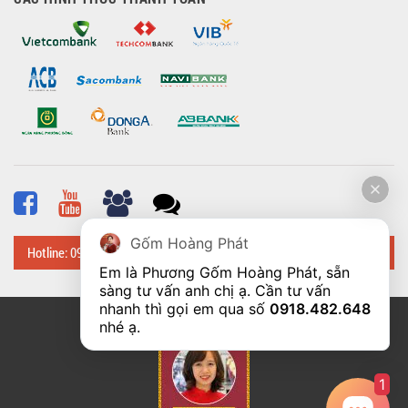
Gốm Hoàng Phát
Hotline: 0918 482 648
Em là Phương Gốm Hoàng Phát, sẵn 
sàng tư vấn anh chị ạ. Cần tư vấn 
nhanh thì gọi em qua số 
0918.482.648
© Bản quyền thuộc về
Hoangphatbattrang.vn
nhé ạ. 
1