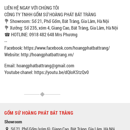
LIÊN HỆ NGAY VỚI CHÚNG TÔI
CÔNG TY TNHH GỐM SỨ HOÀNG PHÁT BÁT TRÀNG
💐 Showroom: Số 21, Phố Gốm, Bát Tràng, Gia Lâm, Hà Nội
💐 Xưởng: Số 235, xóm 4, Giang Cao, Bát Tràng, Gia Lâm, Hà Nội
☎ HOTLINE: 0918 482 648 Mrs Phương
--
Facebook: https://www.facebook.com/hoangphatbattrang/
Website: http://hoangphatbattrang.vn/
Email: hoangphatbattrang@gmail.com
Youtube chanel: https://youtu.be/dQIoKStzQv0
GỐM SỨ HOÀNG PHÁT BÁT TRÀNG
Showroom
Số 21, Phố Gốm (xóm 6), Giang Cao, Bát Tràng, Gia Lâm, Hà Nội